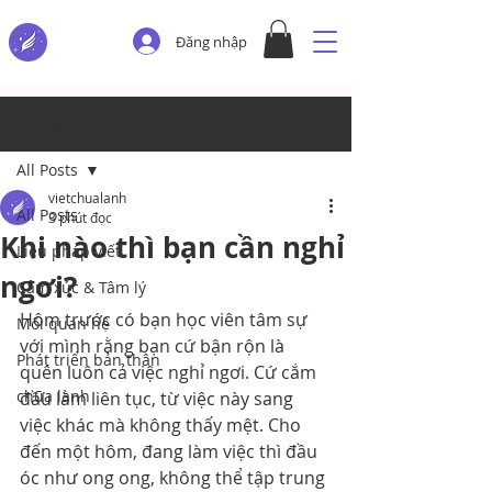
Đăng nhập
Bài đăng
All Posts
vietchualanh
All Posts
3 phút đọc
Khi nào thì bạn cần nghỉ
Liệu pháp viết
ngơi?
Cảm xúc & Tâm lý
Hôm trước có bạn học viên tâm sự 
Mối quan hệ
với mình rằng bạn cứ bận rộn là 
Phát triển bản thân
quên luôn cả việc nghỉ ngơi. Cứ cắm 
chữa lành
đầu làm liên tục, từ việc này sang 
việc khác mà không thấy mệt. Cho 
đến một hôm, đang làm việc thì đầu 
óc như ong ong, không thể tập trung 