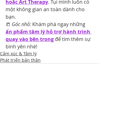
hoặc Art Therapy
. Tụi mình luôn có 
một không gian an toàn dành cho 
bạn. 
📒 
Góc nhỏ:
 Khám phá ngay những 
ấn phẩm tâm lý hỗ trợ hành trình 
quay vào bên trong
 để tìm thêm sự 
bình yên nhé!
Cảm xúc & Tâm lý
Phát triển bản thân
Bài đăng gần đây
Xem tất cả