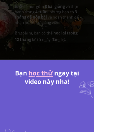
📘Khóa học gồm
8 bài giảng
và thực
hành trong
4 tuần
, nhưng bạn có
3
tháng để nộp bài
và hoàn thành để
nhận hỗ trợ từ giảng viên
⏳Ngoài ra, bạn có thể
học lại trong
12 tháng
kể từ ngày đăng ký.
Bạn
học thử
ngay tại
video này nha!