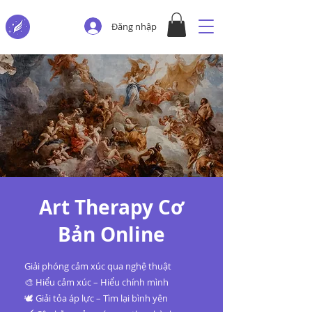
Đăng nhập
Art Therapy Cơ
Bản Online
Giải phóng cảm xúc qua nghệ thuật
🎨 Hiểu cảm xúc – Hiểu chính mình
🕊️ Giải tỏa áp lực – Tìm lại bình yên