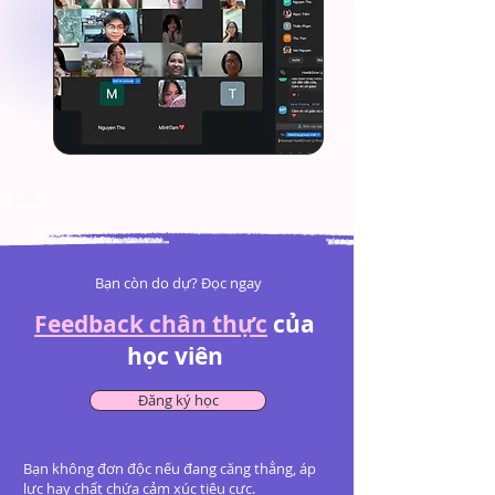
Bạn còn do dự? Đọc ngay
Feedback chân thực
của
học viên
Đăng ký học
Bạn không đơn độc nếu đang căng thẳng, áp
lực hay chất chứa cảm xúc tiêu cực.