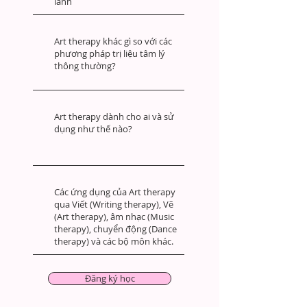
lành​
Art therapy khác gì so với các
phương pháp trị liệu tâm lý
thông thường?​
Art therapy dành cho ai và sử
dụng như thế nào?
​Các ứng dụng của Art therapy
qua Viết (Writing therapy), Vẽ
(Art therapy), âm nhạc (Music
therapy), chuyển động (Dance
therapy) và các bộ môn khác.
Đăng ký học