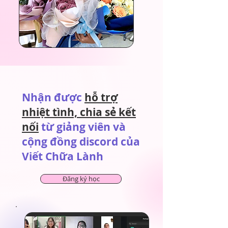
Nhận được
hỗ trợ
nhiệt tình, chia sẻ kết
nối
từ giảng viên và
cộng đồng discord của
Viết Chữa Lành
Đăng ký học