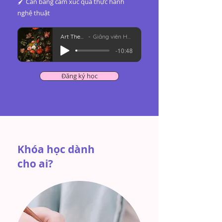
🖌️ Cân bằng cảm xúc qua thực hành
nghệ thuật
Art Therapy là gì
Giảng viên Huyền Trang Mto
-10:48
Đăng ký học
Khóa học dành
cho ai?