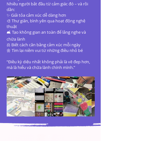
Nhiều người bắt đầu từ cảm giác đó – và rồi
dần:
✨ Giải tỏa cảm xúc dễ dàng hơn
🎨 Thư giãn, bình yên qua hoạt động nghệ
thuật
🛋️ Tạo không gian an toàn để lắng nghe và
chữa lành
⚖️ Biết cách cân bằng cảm xúc mỗi ngày
🌼 Tìm lại niềm vui từ những điều nhỏ bé
“Điều kỳ diệu nhất không phải là vẽ đẹp hơn,
mà là hiểu và chữa lành chính mình.”