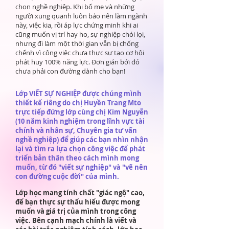
chọn nghề nghiệp. Khi bố mẹ và những
người xung quanh luôn bảo nên làm ngành
này, việc kia, rồi áp lực chứng minh khi ai
cũng muốn vị trí hay ho, sự nghiệp chói lọi,
nhưng đi làm một thời gian vẫn bị chống
chếnh vì công việc chưa thực sự tạo cơ hội
phát huy 100% năng lực. Đơn giản bởi đó
chưa phải con đường dành cho bạn!
Lớp VIẾT SỰ NGHIỆP được chúng mình
thiết kế riêng do chị Huyền Trang Mto
trực tiếp đứng lớp cùng chị Kim Nguyễn
(10 năm kinh nghiệm trong lĩnh vực tài
chính và nhân sự, Chuyên gia tư vấn
nghề nghiệp) để giúp các bạn nhìn nhận
lại và tìm ra lựa chọn công việc để phát
triển bản thân theo cách mình mong
muốn, từ đó "viết sự nghiệp" và "vẽ nên
con đường cuộc đời" của mình.
Lớp học mang tính chất "giác ngộ" cao,
để bạn thực sự thấu hiểu được mong
muốn và giá trị của mình trong công
việc. Bên cạnh mạch chính là viết và