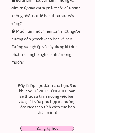
💼 Đã đi làm một vài năm, nhưng vẫn
cảm thấy đây chưa phải “chỗ” của mình,
không phải nơi để bạn thỏa sức vẫy
vùng?
🧠 Muốn tìm một “mentor”, một người
hướng dẫn (coach) cho bạn về con
đường sự nghiệp và xây dựng lộ trình
phát triển nghề nghiệp như mong
muốn?
Đây là lớp học dành cho bạn. Sau
khi học TỰ VIẾT SỰ NGHIỆP, bạn
sẽ thực sự tìm ra công việc bạn
vừa giỏi, vừa phù hợp xu hướng
làm việc theo tính cách của bản
thân mình!
Đăng ký học