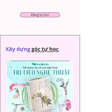
Đăng ký học
Xây dựng
góc tự học