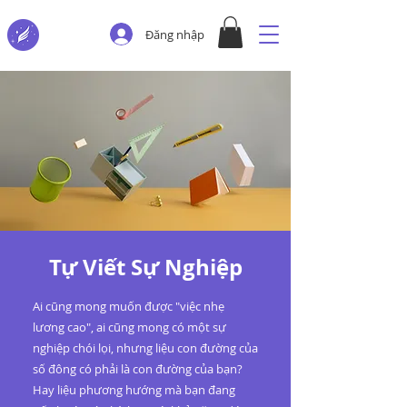
Đăng nhập
Tự Viết Sự Nghiệp
Ai cũng mong muốn được "việc nhẹ
lương cao", ai cũng mong có một sự
nghiệp chói lọi, nhưng liệu con đường của
số đông có phải là con đường của bạn?
Hay liệu phương hướng mà bạn đang