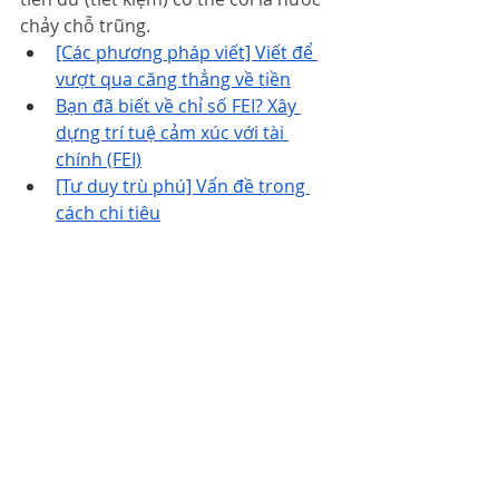
chảy chỗ trũng. 
[Các phương pháp viết] Viết để 
vượt qua căng thẳng về tiền
Bạn đã biết về chỉ số FEI? Xây 
dựng trí tuệ cảm xúc với tài 
chính (FEI)
[Tư duy trù phú] Vấn đề trong 
cách chi tiêu