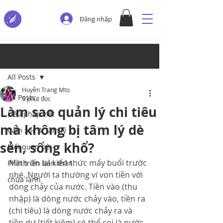
Đăng nhập
Bài đăng
All Posts
Huyền Trang Mto
All Posts
5 phút đọc
Làm sao quản lý chi tiêu
Liệu pháp viết
mà không bị tâm lý dè
Cảm xúc & Tâm lý
sẻn, sống khổ?
Mối quan hệ
Mình ôn lại kiến thức mấy buổi trước 
Phát triển bản thân
nhé. Người ta thường ví von tiền với 
chữa lành
dòng chảy của nước. Tiền vào (thu 
nhập) là dòng nước chảy vào, tiền ra 
(chi tiêu) là dòng nước chảy ra và 
tiền dư (tiết kiệm) có thể coi là nước 