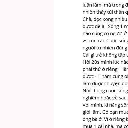
luận lắm, mà trong 
nhiên thấy tủi thân q
Chà, đọc xong nhiều
được dễ à . Sống 1 m
nào cũng có người ở b
vs con cái. Cuộc sốn
người tự nhiên đúng 
Cái gì trẻ không tập
Hồi 20s mình lúc nà
phải thử ở riêng 1 lầ
được - 1 năm cũng ok
làm được chuyện đó 
Nói chung cuộc sống 
nghiệm hoặc về sau b
Với mình, kĩ năng số
giỏi lắm. Có bạn mua
ông bà ở. Vì ở riêng 
mua 1 cái nhà, mà cò