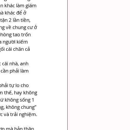
ạn khác làm giám 
hà khác để ở 
ận 2 lần tiền, 
ng về chung cư ở 
phòng tao trốn 
ra người kiếm 
ối cái chăn cả 
cái nhà, anh 
 cần phải làm 
hải tự lo cho 
m thế, hay không 
hứ không sống 1 
g, không chung” 
ực và trải nghiệm. 
hơn mà bản thân 