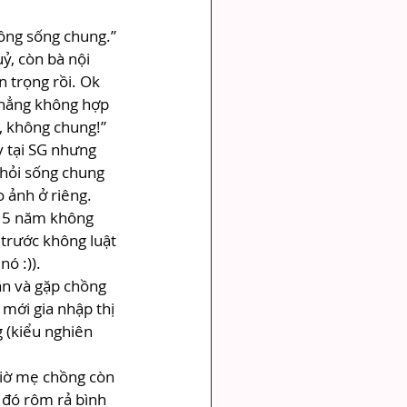
ông sống chung.” 
, còn bà nội 
n trọng rồi. Ok 
chẳng không hợp 
g, không chung!”
 tại SG nhưng 
 hỏi sống chung 
 ảnh ở riêng. 
g 5 năm không 
trước không luật 
nó :)).
ặn và gặp chồng 
mới gia nhập thị 
 (kiểu nghiên 
giờ mẹ chồng còn 
 đó rôm rả bình 