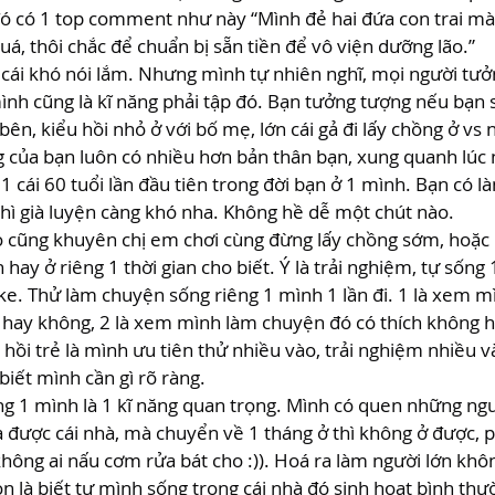
đó có 1 top comment như này “Mình đẻ hai đứa con trai mà
uá, thôi chắc để chuẩn bị sẵn tiền để vô viện dưỡng lão.”
 cái khó nói lắm. Nhưng mình tự nhiên nghĩ, mọi người tưở
ình cũng là kĩ năng phải tập đó. Bạn tưởng tượng nếu bạn s
ên, kiểu hồi nhỏ ở với bố mẹ, lớn cái gả đi lấy chồng ở vs n
g của bạn luôn có nhiều hơn bản thân bạn, xung quanh lúc 
1 cái 60 tuổi lần đầu tiên trong đời bạn ở 1 mình. Bạn có 
 thì già luyện càng khó nha. Không hề dễ một chút nào.
o cũng khuyên chị em chơi cùng đừng lấy chồng sớm, hoặc 
n hay ở riêng 1 thời gian cho biết. Ý là trải nghiệm, tự sống
e. Thử làm chuyện sống riêng 1 mình 1 lần đi. 1 là xem mì
hay không, 2 là xem mình làm chuyện đó có thích không ha
hồi trẻ là mình ưu tiên thử nhiều vào, trải nghiệm nhiều v
iết mình cần gì rõ ràng.
ng 1 mình là 1 kĩ năng quan trọng. Mình có quen những ngườ
 được cái nhà, mà chuyển về 1 tháng ở thì không ở được, ph
không ai nấu cơm rửa bát cho :)). Hoá ra làm người lớn không
n là biết tự mình sống trong cái nhà đó sinh hoạt bình th