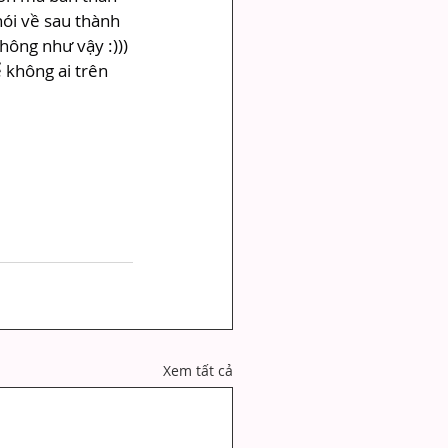
hói về sau thành 
ông như vậy :))) 
 không ai trên 
Xem tất cả