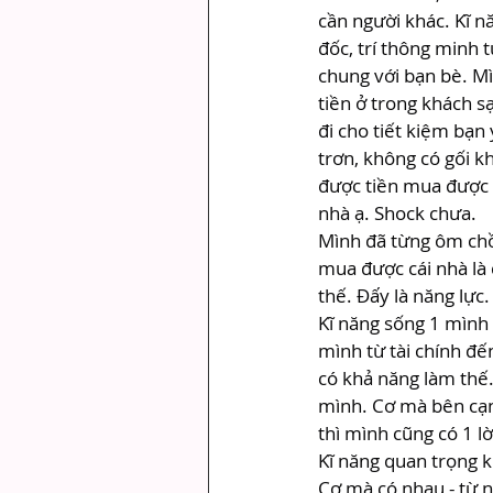
cần người khác. Kĩ n
đốc, trí thông minh 
chung với bạn bè. Mìn
tiền ở trong khách s
đi cho tiết kiệm bạn 
trơn, không có gối kh
được tiền mua được 1
nhà ạ. Shock chưa.
Mình đã từng ôm chồ
mua được cái nhà là 
thế. Đấy là năng lực.
Kĩ năng sống 1 mình l
mình từ tài chính đế
có khả năng làm thế.
mình. Cơ mà bên cạn
thì mình cũng có 1 lờ
Kĩ năng quan trọng 
Cơ mà có nhau - từ n