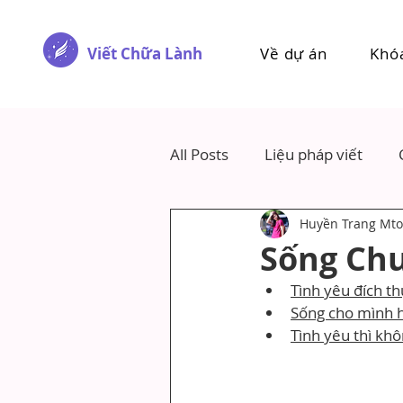
Viết Chữa Lành
Về dự án
Khó
All Posts
Liệu pháp viết
Huyền Trang Mto
Sống Chu
Tình yêu đích t
Sống cho mình h
Tình yêu thì khô