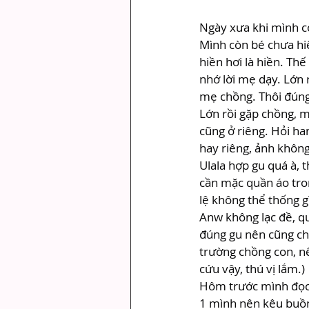
Ngày xưa khi mình c
Mình còn bé chưa hi
hiền hơi là hiền. Th
nhớ lời mẹ dạy. Lớn
mẹ chồng. Thôi đúng 
Lớn rồi gặp chồng, 
cũng ở riêng. Hỏi ha
hay riêng, ảnh không
Ulala hợp gu quá à, 
cần mặc quần áo tron
lệ không thể thống gì
Anw không lạc đề, qu
đúng gu nên cũng ch
trường chồng con, n
cứu vậy, thú vị lắm.)
Hôm trước mình đọc 
1 mình nên kêu buồn,