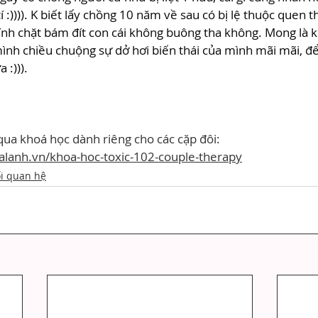
tí :)))). K biết lấy chồng 10 năm về sau có bị lệ thuộc quen t
ính chặt bám đít con cái không buông tha không. Mong là kh
nh chiều chuộng sự dở hơi biến thái của mình mãi mãi, để
 :))).
ua khoá học dành riêng cho các cặp đôi: 
alanh.vn/khoa-hoc-toxic-102-couple-therapy
i quan hệ