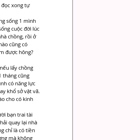
 đọc xong tự 
ng sống 1 mình 
ống cuộc đời lúc 
hà chồng, rồi ở 
nào cũng có 
làm được hông? 
nếu lấy chồng 
 1 tháng cũng 
nh có năng lực 
y khổ sở vật vã. 
ào cho có kinh 
i bạn trai tài 
ải quay lại nhà 
 chỉ là có tiền 
ường mà không 