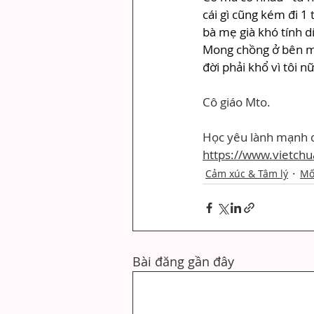
cái gì cũng kém đi 1 
bà mẹ già khó tính d
Mong chồng ở bên mì
đời phải khổ vì tôi nữa
Cô giáo Mto.
Học yêu lành mạnh q
https://www.vietchu
Cảm xúc & Tâm lý
Mố
Bài đăng gần đây