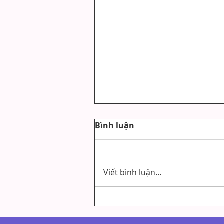
Bình luận
Viết bình luận...
Family healing - Tu tập thi
bao gồm cả tu, và luyện