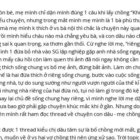
òn bé, mẹ mình chỉ dặn mình đúng 1 câu khi lấy chồng “Kh
ểu chuyện, nhưng trong mắt mình mẹ mình là 1 bà phù thuỷ
ế mà mẹ mình k thích ở vs bà nội thì chắc là chuyện này qua
 rồi mình hiểu cháu nào mà chẳng yêu bà, và con dâu nào 
sai k quan trọng, xa thơm gần thối. Cứ nghe lời mẹ, “riên
mình 1 đứa bỏ nhà vào SG lập nghiệp gặp anh nhà sống ngay
n mấy câu hồi còn làm quen thì ảnh đã nói ngay không cần
 thích sống chung vs bố mẹ ảnh, đừng bắt ảnh. Làm ơn cho
thế là hai đứa thích ở riêng sống chung, bước vào cuộc sốn
g nhà, tự do sung sướng như người vượn người của thế kỉ 
 nhưng nhà riêng của hai đứa nó, tụi nó làm gì trong đó kệ 
ay lại chủ đề sống chung hay riêng, vì mình nghe lời mẹ d
ưa bao giờ phải gặp chuyện khúc mắc khi ở gần. Nhưng do 
ên mình rất ham đọc thread về chuyện con dâu - mẹ chồng
được 1 thread kiểu chị dâu tâm sự là bố chồng mới mất, 
 muốn về ở vs hai vợ chồng thì nên ứng xử sao. Trời topic