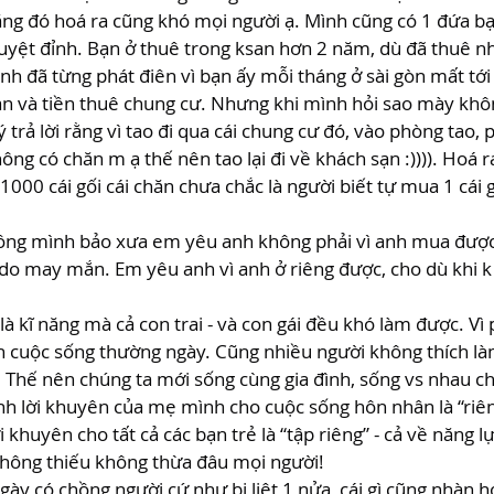
ăng đó hoá ra cũng khó mọi người ạ. Mình cũng có 1 đứa b
tuyệt đỉnh. Bạn ở thuê trong ksan hơn 2 năm, dù đã thuê n
h đã từng phát điên vì bạn ấy mỗi tháng ở sài gòn mất tới t
ạn và tiền thuê chung cư. Nhưng khi mình hỏi sao mày khô
ý trả lời rằng vì tao đi qua cái chung cư đó, vào phòng tao, 
ông có chăn m ạ thế nên tao lại đi về khách sạn :)))). Hoá 
000 cái gối cái chăn chưa chắc là người biết tự mua 1 cái g
ng mình bảo xưa em yêu anh không phải vì anh mua được 
do may mắn. Em yêu anh vì anh ở riêng được, cho dù khi k
à kĩ năng mà cả con trai - và con gái đều khó làm được. Vì p
n cuộc sống thường ngày. Cũng nhiều người không thích là
 Thế nên chúng ta mới sống cùng gia đình, sống vs nhau c
h lời khuyên của mẹ mình cho cuộc sống hôn nhân là “riên
i khuyên cho tất cả các bạn trẻ là “tập riêng” - cả về năng l
không thiếu không thừa đâu mọi người!
gày có chồng người cứ như bị liệt 1 nửa, cái gì cũng nhàn 