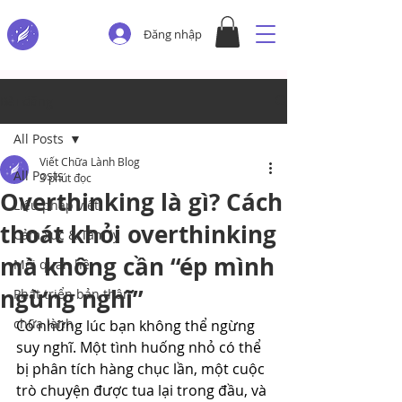
Đăng nhập
Bài đăng
All Posts
Viết Chữa Lành Blog
All Posts
3 phút đọc
Overthinking là gì? Cách
Liệu pháp viết
thoát khỏi overthinking
Cảm xúc & Tâm lý
mà không cần “ép mình
Mối quan hệ
ngừng nghĩ”
Phát triển bản thân
chữa lành
Có những lúc bạn không thể ngừng 
suy nghĩ. Một tình huống nhỏ có thể 
bị phân tích hàng chục lần, một cuộc 
trò chuyện được tua lại trong đầu, và 