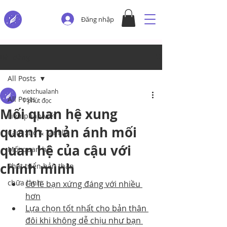
Đăng nhập
Bài đăng
All Posts
vietchualanh
All Posts
1 phút đọc
Mối quan hệ xung
Liệu pháp viết
quanh phản ánh mối
Cảm xúc & Tâm lý
quan hệ của cậu với
Mối quan hệ
chính mình
Phát triển bản thân
chữa lành
Có lẽ bạn xứng đáng với nhiều 
hơn
Lựa chọn tốt nhất cho bản thân 
đôi khi không dễ chịu như bạn 