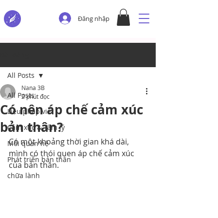
Đăng nhập
Bài đăng
All Posts
Nana 3B
All Posts
2 phút đọc
Có nên áp chế cảm xúc
Liệu pháp viết
bản thân?
Cảm xúc & Tâm lý
Có một khoảng thời gian khá dài, 
Mối quan hệ
mình có thói quen áp chế cảm xúc 
Phát triển bản thân
của bản thân.
chữa lành