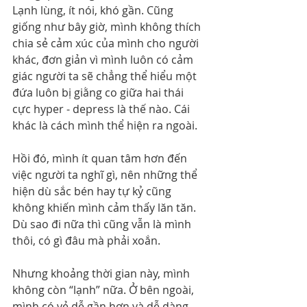
Lạnh lùng, ít nói, khó gần. Cũng 
giống như bây giờ, mình không thích 
chia sẻ cảm xúc của mình cho người 
khác, đơn giản vì mình luôn có cảm 
giác người ta sẽ chẳng thể hiểu một 
đứa luôn bị giằng co giữa hai thái 
cực hyper - depress là thế nào. Cái 
khác là cách mình thể hiện ra ngoài.
Hồi đó, mình ít quan tâm hơn đến 
việc người ta nghĩ gì, nên những thể 
hiện dù sắc bén hay tự kỷ cũng 
không khiến mình cảm thấy lăn tăn. 
Dù sao đi nữa thì cũng vẫn là mình 
thôi, có gì đâu mà phải xoắn.
Nhưng khoảng thời gian này, mình 
không còn “lạnh” nữa. Ở bên ngoài, 
mình có vẻ dễ gần hơn và dễ dàng 