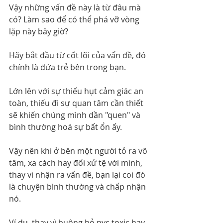
Vậy những vấn đề này là từ đâu mà 
có? Làm sao để có thể phá vỡ vòng 
lặp này bây giờ?
Hãy bắt đầu từ cốt lõi của vấn đề, đó 
chính là đứa trẻ bên trong bạn.
Lớn lên với sự thiếu hụt cảm giác an 
toàn, thiếu đi sự quan tâm cần thiết 
sẽ khiến chúng mình dần "quen" và 
bình thường hoá sự bất ổn ấy.
Vậy nên khi ở bên một người tỏ ra vô 
tâm, xa cách hay đối xử tệ với mình, 
thay vì nhận ra vấn đề, bạn lại coi đó 
là chuyện bình thường và chấp nhận 
nó.
Ví dụ, thay vì buông bỏ nyc toxic hay 