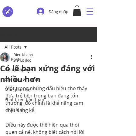
Đăng nhập
Bài đăng
All Posts
Dieu Khanh
All Posts
2 phút đọc
Có lẽ bạn xứng đáng với
Liệu pháp viết
nhiều hơn
Cảm xúc & Tâm lý
Một trong những dấu hiệu cho thấy 
Mối quan hệ
đứa trẻ bên trong bạn đang tổn 
Phát triển bản thân
thương, đó chính là khả năng cam 
chữa lành
chịu đáng kể.
Điều này được thể hiện qua thói 
quen cả nể, không biết cách nói lời 