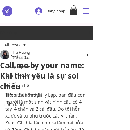
Đăng nhập
Bài đăng
All Posts
Trà Hương
All Posts
2 phút đọc
Call me by your name:
Liệu pháp viết
Khi tình yêu là sự soi
Cảm xúc & Tâm lý
chiếu
Mối quan hệ
Theo thần thoại Hy Lạp, ban đầu con 
Phát triển bản thân
người là một sinh vật hình cầu có 4 
chữa lành
tay, 4 chân và 2 cái đầu. Do tội hỗn 
xược và tự phụ trước các vị thần, 
Zeus đã chia tách họ ra làm hai nửa 
và đóng đinh họ vào một bản án, đó 