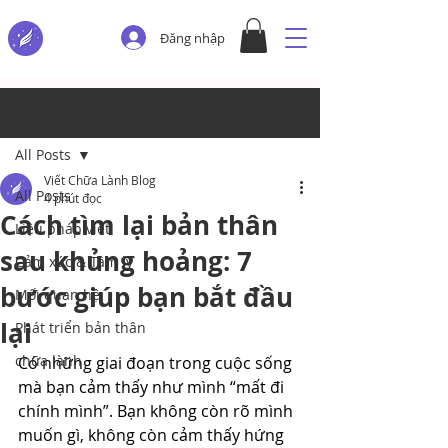
Đăng nhập
Bài đăng
All Posts
Viết Chữa Lành Blog
All Posts
4 phút đọc
Cách tìm lại bản thân
Liệu pháp viết
sau khủng hoảng: 7
Cảm xúc & Tâm lý
bước giúp bạn bắt đầu
Mối quan hệ
lại
Phát triển bản thân
chữa lành
Có những giai đoạn trong cuộc sống 
mà bạn cảm thấy như mình “mất đi 
chính mình”. Bạn không còn rõ mình 
muốn gì, không còn cảm thấy hứng 