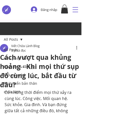
Đăng nhập
Bài đăng
All Posts
Viết Chữa Lành Blog
All Posts
3 phút đọc
Cách vượt qua khủng
Liệu pháp viết
hoảng - Khi mọi thứ sụp
Cảm xúc & Tâm lý
đổ cùng lúc, bắt đầu từ
Mối quan hệ
đâu?
Phát triển bản thân
chữa lành
Có những thời điểm mọi thứ xảy ra 
cùng lúc. Công việc. Mối quan hệ. 
Sức khỏe. Gia đình. Và bạn đứng 
giữa tất cả những điều đó, không 