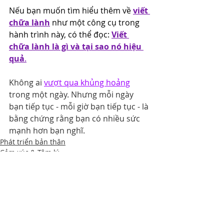
Nếu bạn muốn tìm hiểu thêm về 
viết 
chữa lành
 như một công cụ trong 
hành trình này, có thể đọc: 
Viết 
chữa lành là gì và tại sao nó hiệu 
quả
.
Không ai 
vượt qua khủng hoảng
trong một ngày. Nhưng mỗi ngày 
bạn tiếp tục - mỗi giờ bạn tiếp tục - là 
bằng chứng rằng bạn có nhiều sức 
mạnh hơn bạn nghĩ.
Phát triển bản thân
Cảm xúc & Tâm lý
Bài đăng gần đây
Xem tất cả