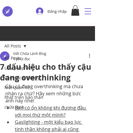
Đăng nhập
Bài đăng
All Posts
Viết Chữa Lành Blog
All Posts
1 phút đọc
7 dấu hiệu cho thấy cậu
Liệu pháp viết
đang overthinking
Cảm xúc & Tâm lý
Cậu có đang overthinking mà chưa 
Mối quan hệ
nhận ra chứ? Hãy xem những bức 
Phát triển bản thân
ảnh này nhé!
chữa lành
Bạn có ổn không khi đương đầu 
với mọi thứ một mình?
Gaslighting - một kiểu bạo lực 
tinh thần không phải ai cũng 