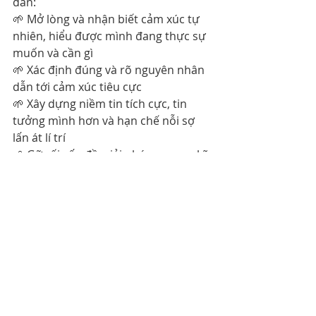
dẫn:
🌱 Mở lòng và nhận biết cảm xúc tự 
nhiên, hiểu được mình đang thực sự 
muốn và cần gì
🌱 Xác định đúng và rõ nguyên nhân 
dẫn tới cảm xúc tiêu cực
🌱 Xây dựng niềm tin tích cực, tin 
tưởng mình hơn và hạn chế nỗi sợ 
lấn át lí trí
🌱 Gỡ rối vấn đề, giải phóng suy nghĩ 
bế tắc dễ dàng và hiệu quả hơn
🌱Thực hành các bài tập giúp cân 
bằng và làm chủ cảm xúc tự nhiên 
🌱 Có lộ trình chữa lành từng bước 
cụ thể, được đồng hành hỗ trợ 24/7
Cảm xúc & Tâm lý