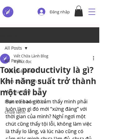
Đăng nhập
Bài đăng
All Posts
Viết Chữa Lành Blog
All Posts
4 phút đọc
Toxic productivity là gì?
Liệu pháp viết
Khi năng suất trở thành
Cảm xúc & Tâm lý
một cái bẫy
Mối quan hệ
Bạn có bao giờ cảm thấy mình phải 
Phát triển bản thân
luôn làm gì đó mới “xứng đáng” với 
chữa lành
thời gian của mình? Nghỉ ngơi một 
chút cũng thấy tội lỗi, không làm việc 
là thấy lo lắng, và lúc nào cũng có 
cảm giác mình chưa làm đủ, chưa đủ 