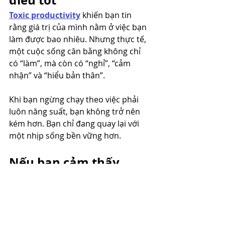
Toxic productivity
 khiến bạn tin 
rằng giá trị của mình nằm ở việc bạn 
làm được bao nhiêu. Nhưng thực tế, 
một cuộc sống cân bằng không chỉ 
có “làm”, mà còn có “nghỉ”, “cảm 
nhận” và “hiểu bản thân”.
Khi bạn ngừng chạy theo việc phải 
luôn năng suất, bạn không trở nên 
kém hơn. Bạn chỉ đang quay lại với 
một nhịp sống bền vững hơn.
Nếu bạn cảm thấy 
mình luôn phải “làm gì 
đó”
Đôi khi, việc không thể dừng lại 
không phải vì bạn quá tham vọng, 