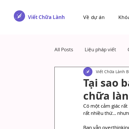
Viết Chữa Lành
Về dự án
Khó
All Posts
Liệu pháp viết
Viết Chữa Lành B
Tại sao 
chữa làn
Có một cảm giác rất 
rất nhiều thứ… nhưn
Bạn vẫn overthinking