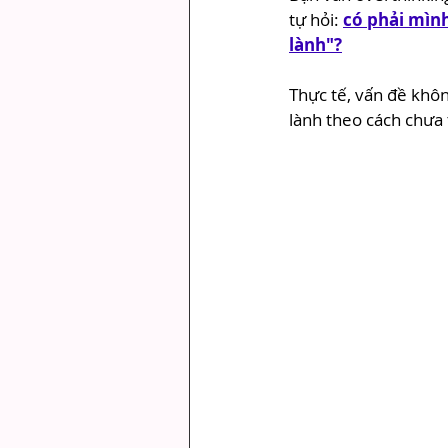
tự hỏi: 
có phải mìn
lành"?
Thực tế, vấn đề khôn
lành theo cách chưa 