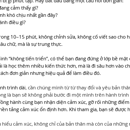
bị gì phức tạp. Hãy bắt đầu bằng một câu hỏi đơn giản:
ang cảm thấy gì?
ình khó chịu nhất gần đây?
ánh điều gì?
 trong 10–15 phút, không chỉnh sửa, không cố viết sao cho 
câu chữ, mà là sự trung thực.
nh “không tiến triển”, có thể bạn đang đứng ở lớp bề mặt 
 là học thêm nhiều kiến thức hơn, mà là đi sâu hơn vào ch
cách đơn giản nhưng hiệu quả để làm điều đó.
nh trình dà
i, cần chúng mình từ từ thay đổi và yêu bản thâ
ng là bạn sẽ không phải bước đi một mình trên hành trình
 đồng hành cùng bạn nhận diện cảm xúc, gỡ rối những điểm
 nền tảng cảm xúc ổn định hơn. Khi tham gia, bạn sẽ được 
u hiểu cảm xúc, không chỉ của bản thân mà còn của những 