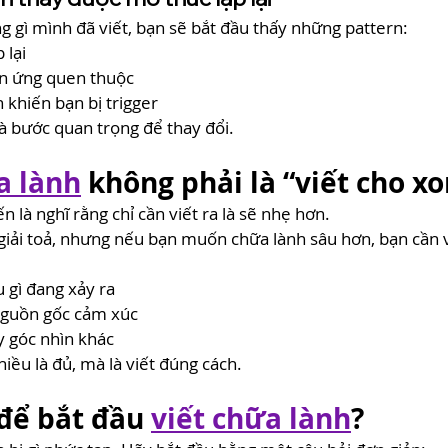
ng gì mình đã viết, bạn sẽ bắt đầu thấy những pattern:
 lại
n ứng quen thuộc
 khiến bạn bị trigger
à bước quan trọng để thay đổi.
a lành
 không phải là “viết cho x
 là nghĩ rằng chỉ cần viết ra là sẽ nhẹ hơn.
 giải toả, nhưng nếu bạn muốn chữa lành sâu hơn, bạn cần v
u gì đang xảy ra
 nguồn gốc cảm xúc
y góc nhìn khác
iều là đủ, mà là viết đúng cách.
để bắt đầu
viết chữa lành
?