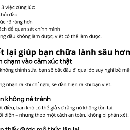
 3 việc cùng lúc:
khỏi đầu
úc rõ ràng hơn
ách để quan sát chính mình
ong đầu không làm được, viết có thể làm được.
iết lại giúp bạn chữa lành sâu hơ
bạn chạm vào cảm xúc thật
c, không chỉnh sửa, bạn sẽ bắt đầu đi qua lớp suy nghĩ bề m
 nhận ra khi chỉ nghĩ, sẽ dần hiện ra khi bạn viết.
bạn không né tránh
t điều, bạn khó có thể giả vờ rằng nó không tồn tại.
ối diện – nhưng theo một cách an toàn, không bị phán xét.
ạn thấy được mô thức lặp lại