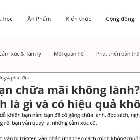
a học
Ấn Phẩm
Kiến thức
Cộng đồng
Cảm xúc & Tâm lý
Mối quan hệ
Phát triển bản th
log
4 phút đọc
bạn chữa mãi không lành?
h là gì và có hiệu quả kh
dễ khiến bạn nản: bạn đã cố gắng chữa lành, đọc sách, ngh
g rồi bạn vẫn quay lại những cảm xúc cũ.
, vẫn bị trigger, vẫn phản ứng theo cách mình không muốn