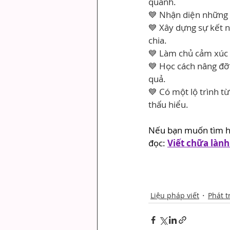
quanh.
💙 Nhận diện những t
💙 Xây dựng sự kết n
chia.
💙 Làm chủ cảm xúc c
💙 Học cách nâng đỡ 
quả.
💙 Có một lộ trình t
thấu hiểu.
Nếu bạn muốn tìm h
đọc: 
Viết chữa lành 
Liệu pháp viết
Phát t