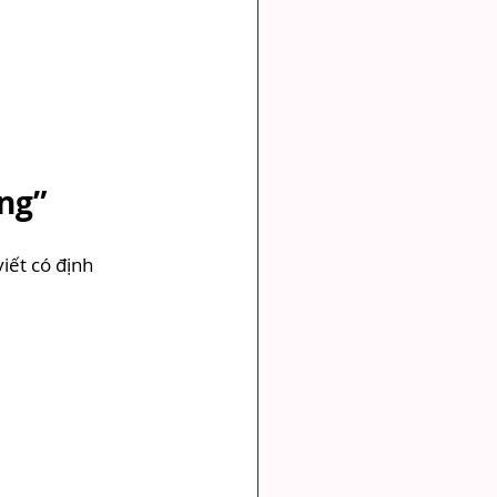
ong”
iết có định 