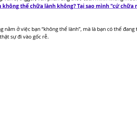
h không thể chữa lành không? Tại sao mình "cứ chữa 
g nằm ở việc bạn “không thể lành”, mà là bạn có thể đang 
thật sự đi vào gốc rễ.