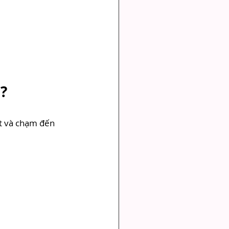
n?
ặt và chạm đến 