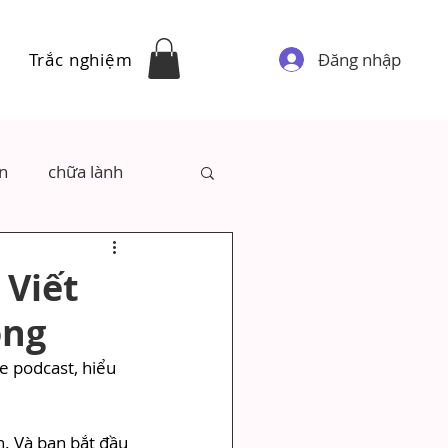
Đăng nhập
Trắc nghiệm
ân
chữa lành
 Viết
ông
e podcast, hiểu 
. Và bạn bắt đầu 