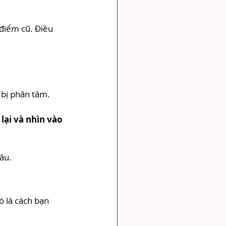
điểm cũ. Điều 
c bị phân tâm.
lại và nhìn vào 
âu.
ó là cách bạn 