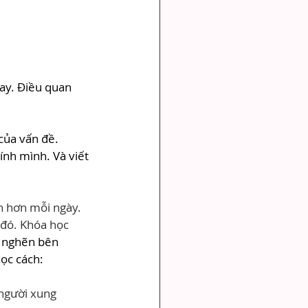
hay. Điều quan 
của vấn đề.
ính mình. Và viết 
n hơn mỗi ngày. 
 đó. Khóa học 
 nghẽn bên 
học cách:
người xung 