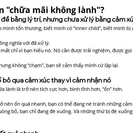
ạn "chữa mãi không lành"?
n đề bằng lý trí, nhưng chưa xử lý bằng cảm x
o mình tổn thương, biết mình có “inner child”, biết mình bị
ng nghĩa với đã xử lý.
ất chỉ vì bạn hiểu nó. Nó cần được trải nghiệm, được gọi 
nhưng không “chạm”, bạn sẽ cảm thấy mình cứ lặp lại.
ố bỏ qua cảm xúc thay vì cảm nhận nó
 lành là trở nên tích cực hơn, bình tĩnh hơn, “ổn” hơn.
ở nên ổn quá nhanh, bạn có thể đang né tránh những cảm 
uông bỏ, bạn chỉ đang đè xuống. Và những thứ bị đè xuống 