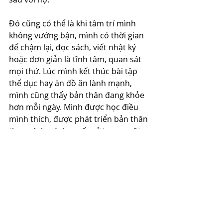
Đó cũng có thể là khi tâm trí mình 
không vướng bận, mình có thời gian 
để chậm lại, đọc sách, viết nhật ký 
hoặc đơn giản là tĩnh tâm, quan sát 
mọi thứ. Lúc mình kết thúc bài tập 
thể dục hay ăn đồ ăn lành mạnh, 
mình cũng thấy bản thân đang khỏe 
hơn mỗi ngày. Mình được học điều 
mình thích, được phát triển bản thân 
theo cách mình muốn, ở trong một 
cộng đồng chất lượng, cùng giúp 
nhau tiến bộ thì cũng thấy mình tốt 
lên mỗi ngày.
Mình tin rằng đó mới thật sự là 
những điều khiến ta xây dựng được 
sự tự tin và hạnh phúc từ bên trong, 