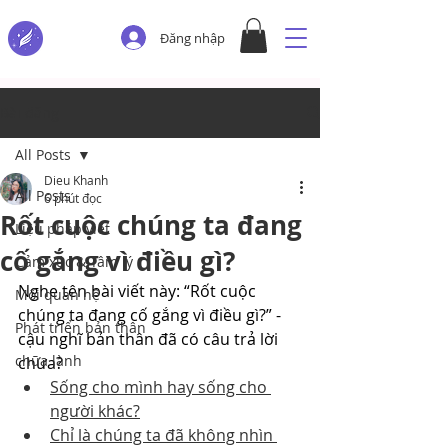
Đăng nhập
Bài đăng
All Posts
Dieu Khanh
All Posts
6 phút đọc
Rốt cuộc chúng ta đang
Liệu pháp viết
cố gắng vì điều gì?
Cảm xúc & Tâm lý
Nghe tên bài viết này: “Rốt cuộc 
Mối quan hệ
chúng ta đang cố gắng vì điều gì?” - 
Phát triển bản thân
cậu nghĩ bản thân đã có câu trả lời 
chữa lành
chưa? 
Sống cho mình hay sống cho 
người khác?
Chỉ là chúng ta đã không nhìn 