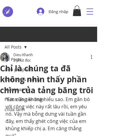
Đăng nhập
Bài đăng
All Posts
Dieu Khanh
All Posts
2 phút đọc
Chỉ là chúng ta đã
Liệu pháp viết
không nhìn thấy phần
Cảm xúc & Tâm lý
chìm của tảng băng trôi
Mối quan hệ
“Em cũng không hiểu sao. Em gắn bó 
Phát triển bản thân
với công việc này rất lâu rồi, em yêu 
chữa lành
nó. Vậy mà bỗng dưng vài tuần gần 
đây, em thấy ghét công việc của em 
khủng khiếp chị ạ. Em căng thẳng 
quá"