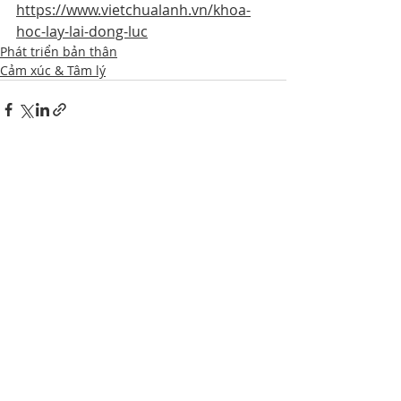
https://www.vietchualanh.vn/khoa-
hoc-lay-lai-dong-luc
Phát triển bản thân
Cảm xúc & Tâm lý
Bài đăng gần đây
Xem tất cả