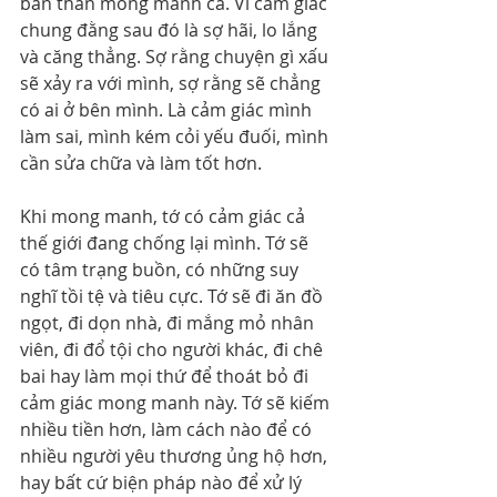
bản thân mong manh cả. Vì cảm giác 
chung đằng sau đó là sợ hãi, lo lắng 
và căng thẳng. Sợ rằng chuyện gì xấu 
sẽ xảy ra với mình, sợ rằng sẽ chẳng 
có ai ở bên mình. Là cảm giác mình 
làm sai, mình kém cỏi yếu đuối, mình 
cần sửa chữa và làm tốt hơn.
Khi mong manh, tớ có cảm giác cả 
thế giới đang chống lại mình. Tớ sẽ 
có tâm trạng buồn, có những suy 
nghĩ tồi tệ và tiêu cực. Tớ sẽ đi ăn đồ 
ngọt, đi dọn nhà, đi mắng mỏ nhân 
viên, đi đổ tội cho người khác, đi chê 
bai hay làm mọi thứ để thoát bỏ đi 
cảm giác mong manh này. Tớ sẽ kiếm 
nhiều tiền hơn, làm cách nào để có 
nhiều người yêu thương ủng hộ hơn, 
hay bất cứ biện pháp nào để xử lý 