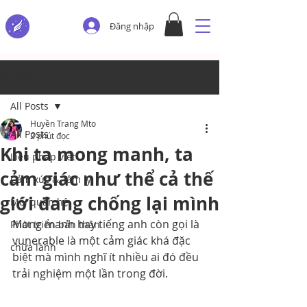
Đăng nhập
Bài đăng
All Posts
Huyền Trang Mto
All Posts
2 phút đọc
Khi ta mong manh, ta
Liệu pháp viết
cảm giác như thể cả thế
Cảm xúc & Tâm lý
giới đang chống lại mình
Mối quan hệ
Mong manh hay tiếng anh còn gọi là 
Phát triển bản thân
vunerable là một cảm giác khá đặc 
chữa lành
biệt mà mình nghĩ ít nhiều ai đó đều 
trải nghiệm một lần trong đời.