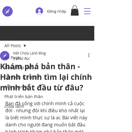
Đăng nhập
Bài đăng
All Posts
Viết Chữa Lành Blog
All Posts
5 phút đọc
Khám phá bản thân -
Liệu pháp viết
Hành trình tìm lại chính
Cảm xúc & Tâm lý
mình bắt đầu từ đâu?
Mối quan hệ
Phát triển bản thân
Bạn đã sống với chính mình cả cuộc 
chữa lành
đời - nhưng đôi khi điều khó nhất lại 
là biết mình thực sự là ai. Bài viết này 
dành cho người đang muốn bắt đầu 
hành trình khám phá bản thân một 