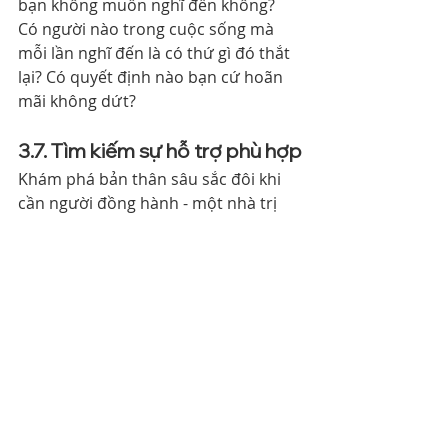
bạn không muốn nghĩ đến không? 
Có người nào trong cuộc sống mà 
mỗi lần nghĩ đến là có thứ gì đó thắt 
lại? Có quyết định nào bạn cứ hoãn 
mãi không dứt?
3.7. Tìm kiếm sự hỗ trợ phù hợp
Khám phá bản thân sâu sắc đôi khi 
cần người đồng hành - một nhà trị 
liệu tâm lý, một mentor, hay một 
cộng đồng cùng hành trình. Bởi vì có 
những điều về bản thân mà chúng ta 
không thể nhìn thấy một mình - cần 
ai đó ở bên ngoài để phản chiếu lại.
4 .Những câu hỏi để 
bắt đầu hành trình 
khám phá bản thân 