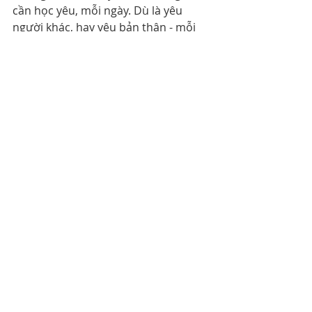
cần học yêu, mỗi ngày. Dù là yêu 
người khác, hay yêu bản thân - mỗi 
ngày yêu đều giúp mình học, vấp 
ngã, thay đổi và trưởng thành. Mình 
hạnh phúc vì đang yêu một người 
thực sự rất tuyệt vời, và mình cũng 
hạnh phúc vì mình đã học được cách 
yêu bản thân nhiều hơn, mỗi ngày.
Hi vọng và chúc cho tất cả chúng ta 
đều được yêu thương, và yêu thương 
đủ đầy.
Phát triển bản thân
Bài đăng gần đây
Xem tất cả