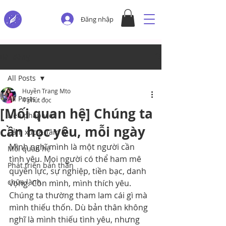
Đăng nhập
Bài đăng
All Posts
Huyền Trang Mto
All Posts
4 phút đọc
[Mối quan hệ] Chúng ta
Liệu pháp viết
cần học yêu, mỗi ngày
Cảm xúc & Tâm lý
Mình nghĩ mình là một người cần 
Mối quan hệ
tình yêu. Mọi người có thể ham mê 
Phát triển bản thân
quyền lực, sự nghiệp, tiền bạc, danh 
chữa lành
vọng. Còn mình, mình thích yêu. 
Chúng ta thường tham lam cái gì mà 
mình thiếu thốn. Dù bản thân không 
nghĩ là mình thiếu tình yêu, nhưng 