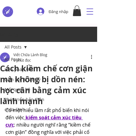
Đăng nhập
Bài đăng
All Posts
Viết Chữa Lành Blog
All Posts
6 phút đọc
Cách kiềm chế cơn giận
Liệu pháp viết
mà không bị dồn nén:
Cảm xúc & Tâm lý
học cân bằng cảm xúc
Mối quan hệ
lành mạnh
Phát triển bản thân
chữa lành
Có một hiểu lầm rất phổ biến khi nói 
đến việc
kiểm soát cảm xúc tiêu 
cực
: nhiều người nghĩ rằng “kiềm chế 
cơn giận” đồng nghĩa với việc phải cố 