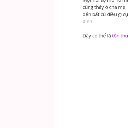
cũng thấy ở cha mẹ, 
đến bất cứ điều gì c
đình.
Đây có thể là
 tổn th