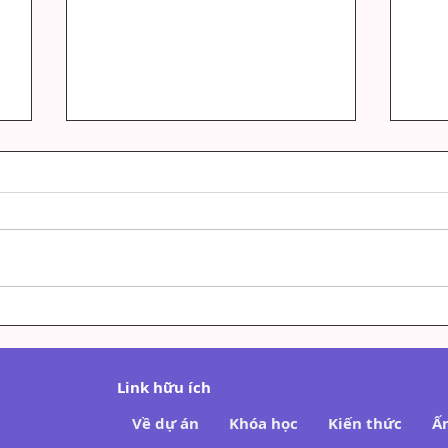
SAU BAO LÂU VIẾT CHỮA
VIẾ
LÀNH THẤY HIỆU QUẢ?
LIỆ
TH
Link hữu ích
Về dự án
Khóa học
Kiến thức
Ấ