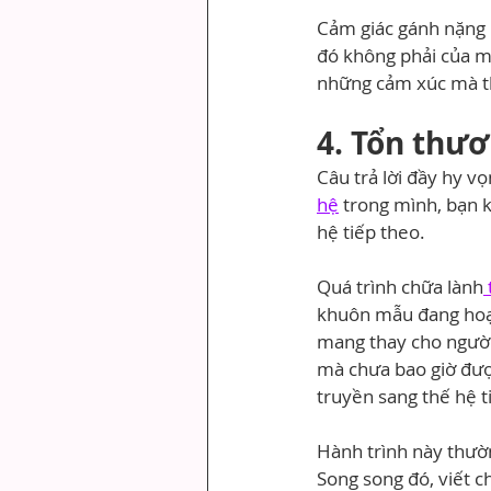
Cảm giác gánh nặng 
đó không phải của mì
những cảm xúc mà th
4. Tổn thư
Câu trả lời đầy hy vọ
hệ
 trong mình, bạn 
hệ tiếp theo.
Quá trình chữa lành
khuôn mẫu đang hoạt
mang thay cho người 
mà chưa bao giờ đượ
truyền sang thế hệ t
Hành trình này thườn
Song song đó, viết c