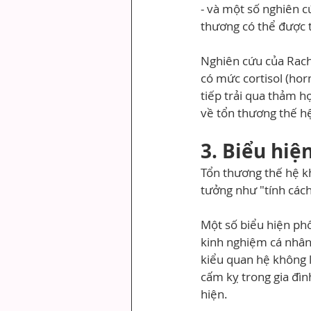
- và một số nghiên c
thương có thể được 
Nghiên cứu của Rach
có mức cortisol (hor
tiếp trải qua thảm h
về tổn thương thế h
3. Biểu hiệ
Tổn thương thế hệ k
tưởng như "tính cách
Một số biểu hiện ph
kinh nghiệm cá nhân.
kiểu quan hệ không 
cấm kỵ trong gia đì
hiện.