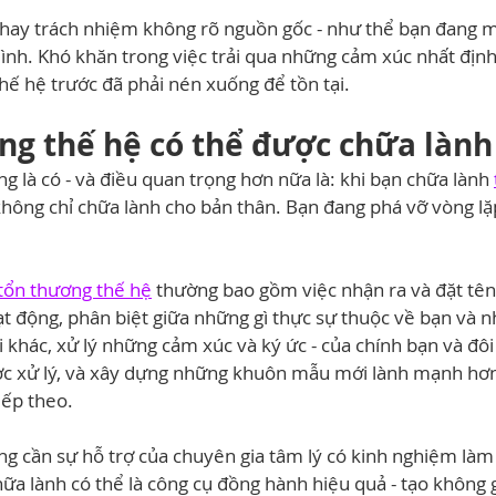
hay trách nhiệm không rõ nguồn gốc - như thể bạn đang m
nh. Khó khăn trong việc trải qua những cảm xúc nhất định -
ế hệ trước đã phải nén xuống để tồn tại.
ơng thế hệ có thể được chữa làn
ng là có - và điều quan trọng hơn nữa là: khi bạn chữa lành 
không chỉ chữa lành cho bản thân. Bạn đang phá vỡ vòng l
 tổn thương thế hệ
 thường bao gồm việc nhận ra và đặt tê
 động, phân biệt giữa những gì thực sự thuộc về bạn và n
khác, xử lý những cảm xúc và ký ức - của chính bạn và đôi k
c xử lý, và xây dựng những khuôn mẫu mới lành mạnh hơn
iếp theo.
g cần sự hỗ trợ của chuyên gia tâm lý có kinh nghiệm làm 
hữa lành có thể là công cụ đồng hành hiệu quả - tạo không