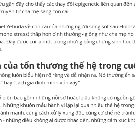
ứu gần đây cho thấy các thay đổi epigenetic liên quan đến 
truyền từ cha mẹ sang con cái.
el Yehuda về con cái của những người sống sót sau Holoca
mone stress) thấp hơn bình thường - giống như cha mẹ họ 
ọa. Đây được coi là một trong những bằng chứng sinh học 
ệ.
n của tổn thương thế hệ trong cu
hông luôn biểu hiện rõ ràng và dễ nhận ra. Nó thường ẩn 
" hay "cách gia đình mình vốn vậy".
ổ biến bao gồm những nỗi sợ hoặc lo âu không có nguồn gố
 Những khuôn mẫu hành vi lặp lại qua nhiều thế hệ trong g
lành mạnh, cùng cách xử lý xung đột, cùng cơ chế né tránh
nh - những điều không ai được nhắc đến, những cảm xúc khô