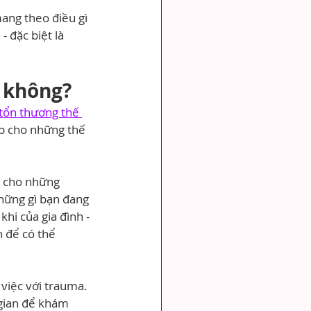
ang theo điều gì 
 đặc biệt là 
h không?
tổn thương thế 
ặp cho những thế 
n cho những 
hững gì bạn đang 
hi của gia đình - 
 để có thể 
việc với trauma. 
 gian để khám 