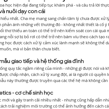
a học hiện đại đang tiếp tục khám phá - và câu trả lời thực 
 và nuôi dạy con cái
 hiểu nhất. Cha mẹ mang sang chấn tâm lý chưa được xử lý
h phản ánh những vết thương đó - không nhất thiết là cố ý 
uổi thơ thiếu an toàn có thể trở nên kiểm soát con cái quá
g nỗi sợ bị bỏ rơi có thể trở nên bám víu theo cách tạo ra 
g học được cách xử lý cảm xúc lành mạnh sẽ không thể dạy
 muốn, mà vì bản thân chưa biết.
mẫu giao tiếp và hệ thống gia đình
hống quy tắc ngầm riêng của mình - những gì được nói và k
ợc chấp nhận, cách xử lý xung đột, ai là người có quyền l
u này thường được truyền qua các thế hệ mà không cần ai
tics - cơ chế sinh học
 mới và gây tranh cãi nhiều nhất - nhưng cũng hấp dẫn nhất
cách trải nghiệm môi trường có thể ảnh hưởng đến cách cá