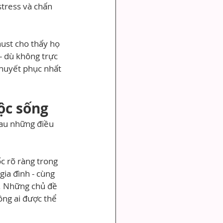
stress và chấn 
ust cho thấy họ 
- dù không trực 
thuyết phục nhất 
ộc sống
sau những điều 
c rõ ràng trong 
ia đình - cùng 
. Những chủ đề 
ng ai được thể 