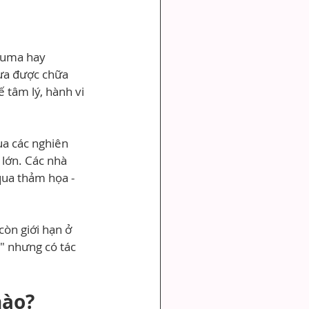
auma hay 
ưa được chữa 
 tâm lý, hành vi 
a các nghiên 
lớn. Các nhà 
qua thảm họa - 
òn giới hạn ở 
" nhưng có tác 
nào?