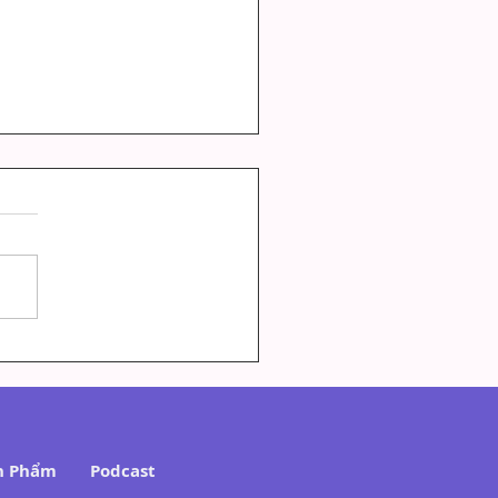
T CHỮA LÀNH VÀ TRỊ
U TÂM LÝ: KHÁC NHAU
Ế NÀO?
n Phẩm
Podcast