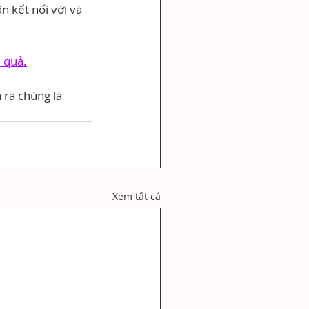
 kết nối với và 
u quả.
ra chúng là 
Xem tất cả