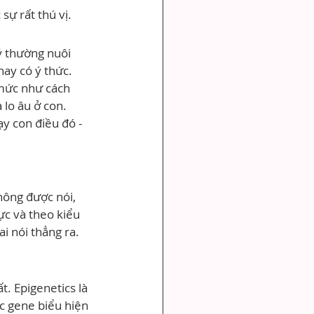
sự rất thú vị.
 thường nuôi 
hay có ý thức.
 mức như cách 
lo âu ở con. 
 con điều đó - 
hông được nói, 
ực và theo kiểu 
 nói thẳng ra.
. Epigenetics là 
c gene biểu hiện 