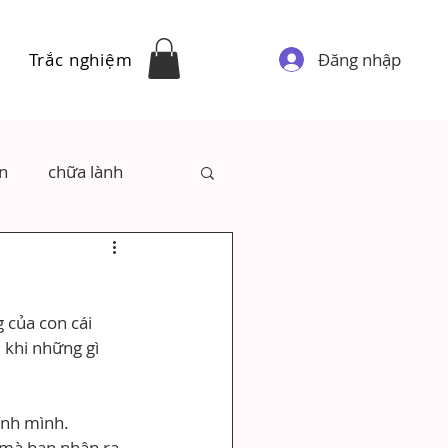
Đăng nhập
Trắc nghiệm
ân
chữa lành
 của con cái
 khi những gì 
ính mình.
 mà bạn nhận ra 