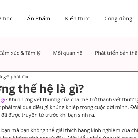
a học
Ấn Phẩm
Kiến thức
Cộng đồng
Cảm xúc & Tâm lý
Mối quan hệ
Phát triển bản th
log
5 phút đọc
ng thế hệ là gì?
 gì
? Khi những vết thương của cha mẹ trở thành vết thương
 phải trải qua điều gì khủng khiếp trong cuộc đời mình. Đôi
ã được truyền từ trước khi bạn sinh ra.
 bạn mà bạn không thể giải thích bằng kinh nghiệm của ch
 bạn không nhớ học từ đâu. Một kiểu phản ứng với stress