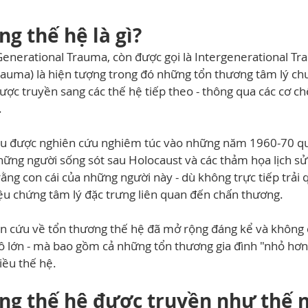
ng thế hệ là gì?
Generational Trauma, còn được gọi là Intergenerational Tr
rauma) là hiện tượng trong đó những tổn thương tâm lý ch
ược truyền sang các thế hệ tiếp theo - thông qua các cơ chế
.
ầu được nghiên cứu nghiêm túc vào những năm 1960-70 qu
hững người sống sót sau Holocaust và các thảm họa lịch sử 
ằng con cái của những người này - dù không trực tiếp trải 
iệu chứng tâm lý đặc trưng liên quan đến chấn thương.
n cứu về tổn thương thế hệ đã mở rộng đáng kể và không c
 lớn - mà bao gồm cả những tổn thương gia đình "nhỏ hơn
iều thế hệ.
ơng thế hệ được truyền như thế 