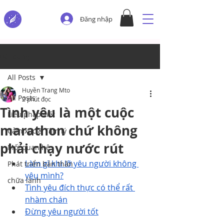
Đăng nhập
Bài đăng
All Posts
Huyền Trang Mto
All Posts
2 phút đọc
Tình yêu là một cuộc
Liệu pháp viết
marathon chứ không
Cảm xúc & Tâm lý
phải chạy nước rút
Mối quan hệ
Làm gì khi lỡ yêu người không 
Phát triển bản thân
yêu mình?
chữa lành
Tình yêu đích thực có thể rất 
nhàm chán
Đừng yêu người tốt