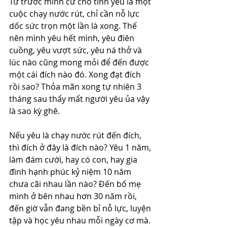
Từ trước mình cứ cho tình yêu là một 
cuộc chạy nước rút, chỉ cần nỗ lực 
dốc sức trọn một lần là xong. Thế 
nên mình yêu hết mình, yêu điên 
cuồng, yêu vượt sức, yêu ná thở và 
lúc nào cũng mong mỏi để đến được 
một cái đích nào đó. Xong đạt đích 
rồi sao? Thỏa mãn xong tự nhiên 3 
tháng sau thấy mất người yêu ủa vậy 
là sao kỳ ghê.
Nếu yêu là chạy nước rút đến đích, 
thì đích ở đây là đích nào? Yêu 1 năm, 
làm đám cưới, hay có con, hay gia 
đình hạnh phúc kỷ niệm 10 năm 
chưa cãi nhau lần nào? Đến bố mẹ 
mình ở bên nhau hơn 30 năm rồi, 
đến giờ vẫn đang bền bỉ nỗ lực, luyện 
tập và học yêu nhau mỗi ngày cơ mà. 