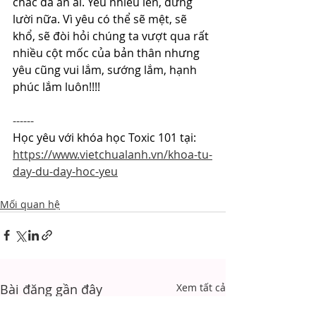
chắc đã ăn ai. Yêu nhiều lên, đừng 
lười nữa. Vì yêu có thể sẽ mệt, sẽ 
khổ, sẽ đòi hỏi chúng ta vượt qua rất 
nhiều cột mốc của bản thân nhưng 
yêu cũng vui lắm, sướng lắm, hạnh 
phúc lắm luôn!!!!
------
Học yêu với khóa học Toxic 101 tại: 
https://www.vietchualanh.vn/khoa-tu-
day-du-day-hoc-yeu
Mối quan hệ
Bài đăng gần đây
Xem tất cả