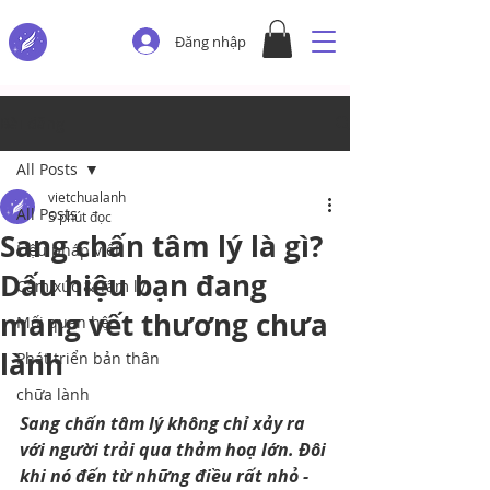
Đăng nhập
Bài đăng
All Posts
vietchualanh
All Posts
5 phút đọc
Sang chấn tâm lý là gì?
Liệu pháp viết
Dấu hiệu bạn đang
Cảm xúc & Tâm lý
mang vết thương chưa
Mối quan hệ
lành
Phát triển bản thân
chữa lành
Sang chấn tâm lý không chỉ xảy ra 
với người trải qua thảm hoạ lớn. Đôi 
khi nó đến từ những điều rất nhỏ - 