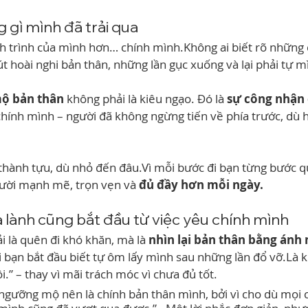
 gì mình đã trải qua
h trình của mình hơn… chính mình.Không ai biết rõ những đ
út hoài nghi bản thân, những lần gục xuống và lại phải tự 
ộ bản thân
 không phải là kiêu ngạo. Đó là 
sự công nhận 
hính mình – người đã không ngừng tiến về phía trước, dù h
thành tựu, dù nhỏ đến đâu.Vì mỗi bước đi bạn từng bước q
ười mạnh mẽ, trọn vẹn và 
đủ đầy hơn mỗi ngày.
 lành cũng bắt đầu từ việc yêu chính mình
 là quên đi khó khăn, mà là 
nhìn lại bản thân bằng ánh 
i bạn bắt đầu biết tự ôm lấy mình sau những lần đổ vỡ.Là k
ồi.” – thay vì mãi trách móc vì chưa đủ tốt.
gưỡng mộ nên là chính bản thân mình, bởi vì cho dù mọi 