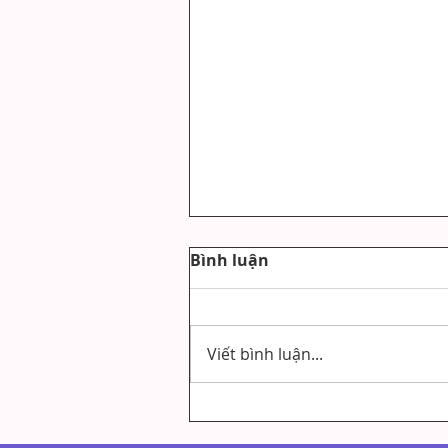
Bình luận
Viết bình luận...
Kỹ Năng Lắng Nghe Cảm
Xúc Người Khác Là Gì?