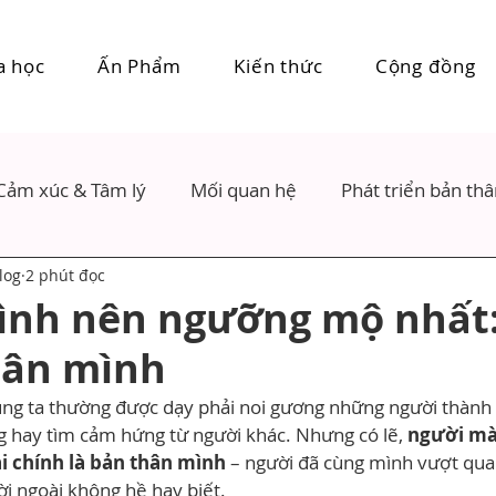
a học
Ấn Phẩm
Kiến thức
Cộng đồng
Cảm xúc & Tâm lý
Mối quan hệ
Phát triển bản th
log
2 phút đọc
ình nên ngưỡng mộ nhất:
hân mình
úng ta thường được dạy phải noi gương những người thành 
g hay tìm cảm hứng từ người khác. Nhưng có lẽ, 
người mà
i chính là bản thân mình
 – người đã cùng mình vượt qua
i ngoài không hề hay biết.