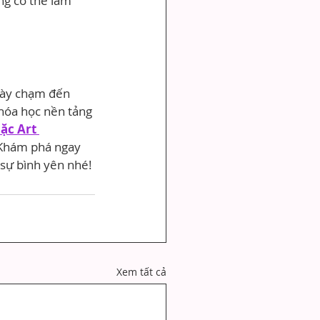
ng có thể làm 
này chạm đến 
hóa học nền tảng 
ặc Art 
Khám phá ngay 
 sự bình yên nhé!
Xem tất cả