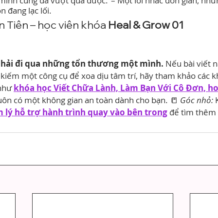
mình cũng đã vượt qua được.”– Một lời nhắc đơn giản, như
 đang lạc lối.
n Tiên – học viên khóa 
Heal & Grow 01
hải đi qua những tổn thương một mình.
 Nếu bài viết 
 kiếm một công cụ để xoa dịu tâm trí, hãy tham khảo các k
như 
khóa học Viết Chữa Lành, Làm Bạn Với Cô Đơn, ho
luôn có một không gian an toàn dành cho bạn. 📒 
Góc nhỏ:
 
 lý hỗ trợ hành trình quay vào bên trong
 để tìm thêm