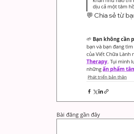
khăn như nào thì 
dịu cả một tâm hồn
💬 Chia sẻ từ bạ
🌱 
Bạn không cần p
bạn và bạn đang tìm
của Viết Chữa Lành 
Therapy
. Tụi mình 
những 
ấn phẩm tâm
Phát triển bản thân
Bài đăng gần đây