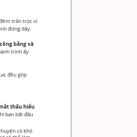
êm trằn trọc vì 
mình đứng dậy.
công bằng và 
ành trình ấy 
ua, đều góp 
mắt thấu hiểu 
hi bạn bắt đầu 
chuyện có khó 