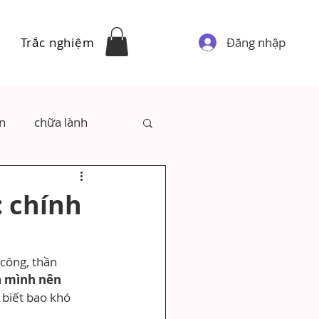
Đăng nhập
Trắc nghiệm
ân
chữa lành
 chính
công, thần 
 mình nên 
 biết bao khó 