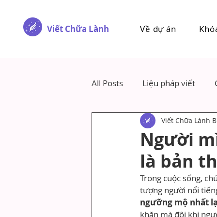
Viết Chữa Lành
Về dự án
Khó
All Posts
Liệu pháp viết
Viết Chữa Lành B
Người m
là bản t
Trong cuộc sống, ch
tượng người nổi tiến
ngưỡng mộ nhất lạ
khăn mà đôi khi ngườ