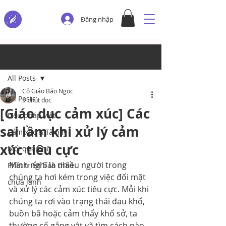
Đăng nhập
Bài đăng
All Posts
Cô Giáo Bảo Ngọc
All Posts
5 phút đọc
[Giáo dục cảm xúc] Các
Liệu pháp viết
sai lầm khi xử lý cảm
Cảm xúc & Tâm lý
xúc tiêu cực
Mối quan hệ
Mình nghĩ là nhiều người trong 
Phát triển bản thân
chúng ta hơi kém trong việc đối mặt 
chữa lành
và xử lý các cảm xúc tiêu cực. Mỗi khi 
chúng ta rơi vào trạng thái đau khổ, 
buồn bã hoặc cảm thấy khổ sở, ta 
thường cố gắng vật vã tìm cách nào 