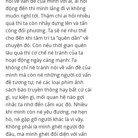
nói về vấn đề của mình với ai, ai hỏi 
động đến thì mình lảng đi vì không 
muốn nghĩ tới. Thậm chí ai hỏi nhiều 
quá thì ta còn nhảy dựng lên và tấn 
công đối phương. Ta sẽ né như thế 
cho đến khi tâm trí ta “quên dần” về 
chuyện đó. Còn nếu thời gian quên 
lâu quá thì cơ chế né tránh của ta 
hoạt động ngày càng mạnh: Ta 
không chỉ né tránh nói về vấn đề của 
mình mà còn né những người có vấn 
đề tương tự, né các loại phim ảnh 
sách báo truyền thông hay bất cứ cái 
gì, sự kiện gì, mối quan hệ nào gợi 
nhắc ta nhớ đến cảm xúc đó. Nhiều 
khi mình còn né yêu đương, né hẹn 
hò, né gặp gỡ người khác là vì vậy. 
Không phải là mình ghét người đó 
đâu, mà mình ghét đối diện với vấn 