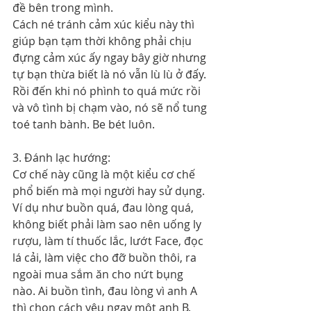
đề bên trong mình.
Cách né tránh cảm xúc kiểu này thì 
giúp bạn tạm thời không phải chịu 
đựng cảm xúc ấy ngay bây giờ nhưng 
tự bạn thừa biết là nó vẫn lù lù ở đấy. 
Rồi đến khi nó phình to quá mức rồi 
và vô tình bị chạm vào, nó sẽ nổ tung 
toé tanh bành. Be bét luôn.
3. Đánh lạc hướng:
Cơ chế này cũng là một kiểu cơ chế 
phổ biến mà mọi người hay sử dụng. 
Ví dụ như buồn quá, đau lòng quá, 
không biết phải làm sao nên uống ly 
rượu, làm tí thuốc lắc, lướt Face, đọc 
lá cải, làm việc cho đỡ buồn thôi, ra 
ngoài mua sắm ăn cho nứt bụng 
nào. Ai buồn tình, đau lòng vì anh A 
thì chọn cách yêu ngay một anh B. 