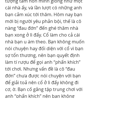
tượng tâm hồn mình giống như một 
cái nhà ấy, và lần lượt có những anh 
bạn cảm xúc tới thăm. Hôm nay bạn 
mới bị người yêu phản bội, thế là cô 
nàng “đau đớn” đến ghé thăm nhà 
bạn xong ở lì đấy. Cổ làm cho cả cái 
nhà bạn u ám theo. Bạn không muốn 
nói chuyện hay đối diện với cổ vì bạn 
sợ tổn thương, nên bạn quyết định 
làm tí rượu để gọi anh “phấn khích” 
tới chơi. Nhưng vấn đề là cô “đau 
đớn” chưa được nói chuyện với bạn 
để giải toả nên cổ ở lì đấy không đi 
cơ, ờ. Bạn cố gắng tập trung chơi với 
anh “phấn khích” nên bạn không 
nhận ra là cô “đau đớn” đang ở đó, 
chui dưới gầm bàn và làm nhà bạn 
tối thui. Bạn cũng không nhận ra 
rằng, dù bạn có mời ai đến: phấn 