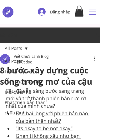
Đăng nhập
Bài đăng
All Posts
Viết Chữa Lành Blog
All Posts
1 phút đọc
8 bước xây dựng cuộc
Liệu pháp viết
sống trong mơ của cậu
Cảm xúc & Tâm lý
Cậu đã sẵn sàng bước sang trang 
Mối quan hệ
mới và trở thành phiên bản rực rỡ 
Phát triển bản thân
nhất của mình chưa?
chữa lành
Bạn hài lòng với phiên bản nào 
của bản thân nhất?
"Its okay to be not okay"
Ghen tị không xấu như bạn 