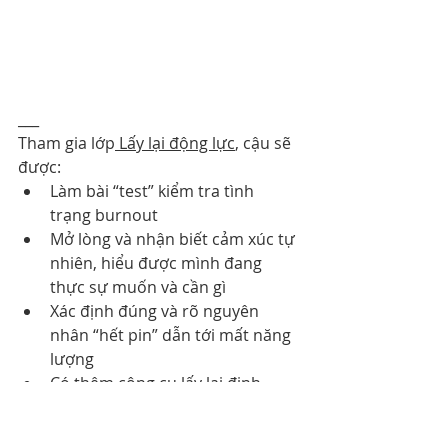
___
Tham gia lớp
 Lấy lại động lực
, cậu sẽ 
được:
Làm bài “test” kiểm tra tình 
trạng burnout
Mở lòng và nhận biết cảm xúc tự 
nhiên, hiểu được mình đang 
thực sự muốn và cần gì
Xác định đúng và rõ nguyên 
nhân “hết pin” dẫn tới mất năng 
lượng
Có thêm công cụ lấy lại định 
hướng và xác định đúng đam mê 
của mình