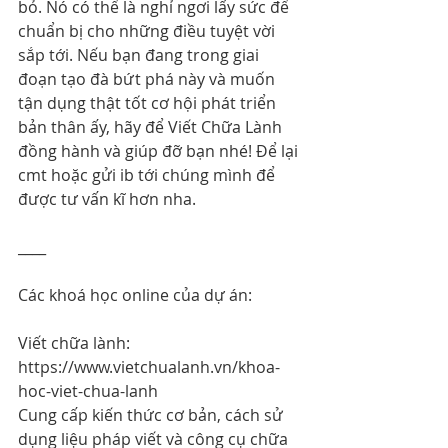
bỏ. Nó có thể là nghỉ ngơi lấy sức để 
chuẩn bị cho những điều tuyệt vời 
sắp tới. Nếu bạn đang trong giai 
đoạn tạo đà bứt phá này và muốn 
tận dụng thật tốt cơ hội phát triển 
bản thân ấy, hãy để Viết Chữa Lành 
đồng hành và giúp đỡ bạn nhé! Để lại 
cmt hoặc gửi ib tới chúng mình để 
được tư vấn kĩ hơn nha.
____
Các khoá học online của dự án:
Viết chữa lành: 
https://www.vietchualanh.vn/khoa-
hoc-viet-chua-lanh
Cung cấp kiến thức cơ bản, cách sử 
dụng liệu pháp viết và công cụ chữa 