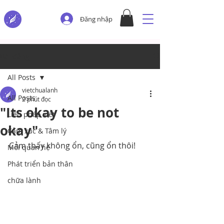
Đăng nhập
Bài đăng
All Posts
vietchualanh
All Posts
2 phút đọc
"Its okay to be not
Liệu pháp viết
okay"
Cảm xúc & Tâm lý
Cảm thấy không ổn, cũng ổn thôi!
Mối quan hệ
Phát triển bản thân
chữa lành