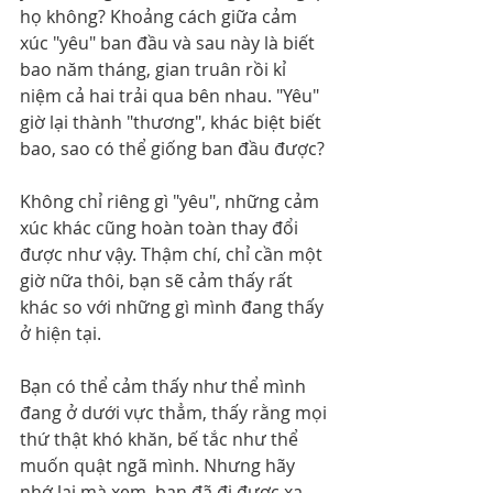
họ không? Khoảng cách giữa cảm 
xúc "yêu" ban đầu và sau này là biết 
bao năm tháng, gian truân rồi kỉ 
niệm cả hai trải qua bên nhau. "Yêu" 
giờ lại thành "thương", khác biệt biết 
bao, sao có thể giống ban đầu được?
Không chỉ riêng gì "yêu", những cảm 
xúc khác cũng hoàn toàn thay đổi 
được như vậy. Thậm chí, chỉ cần một 
giờ nữa thôi, bạn sẽ cảm thấy rất 
khác so với những gì mình đang thấy 
ở hiện tại.
Bạn có thể cảm thấy như thể mình 
đang ở dưới vực thẳm, thấy rằng mọi 
thứ thật khó khăn, bế tắc như thể 
muốn quật ngã mình. Nhưng hãy 
nhớ lại mà xem, bạn đã đi được xa 