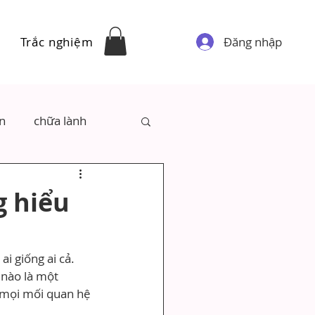
Đăng nhập
Trắc nghiệm
ân
chữa lành
g hiểu
i giống ai cả. 
 nào là một 
 mọi mối quan hệ 