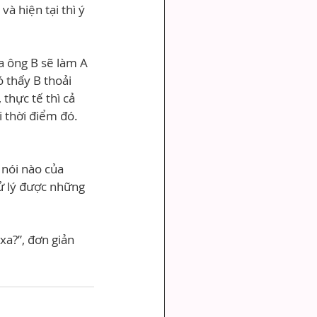
và hiện tại thì ý 
ủa ông B sẽ làm A 
 thấy B thoải 
thực tế thì cả 
i thời điểm đó. 
 nói nào của 
ử lý được những 
xa?”, đơn giản 