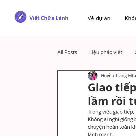
Viết Chữa Lành
Về dự án
Khó
All Posts
Liệu pháp viết
Huyền Trang Mto
Giao tiế
lầm rồi 
Trong việc giao tiếp,
Không ai nghĩ giống 
chuyện hoàn toàn kh
lành mạnh.