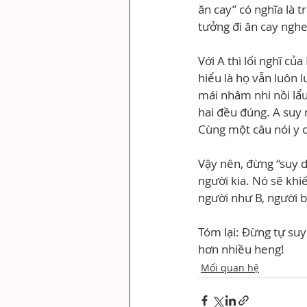
ăn cay” có nghĩa là tr
tưởng đi ăn cay ngh
Với A thì lối nghĩ củ
hiểu là họ vẫn luôn 
mái nhâm nhi nồi lẩu
hai đều đúng. A suy n
Cùng một câu nói y 
Vậy nên, đừng “suy di
người kia. Nó sẽ khi
người như B, người b
Tóm lại: Đừng tự suy
hơn nhiều heng!
Mối quan hệ