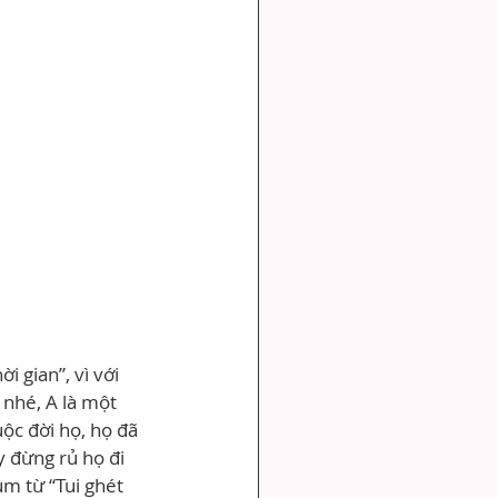
 gian”, vì với 
 nhé, A là một 
uộc đời họ, họ đã 
y đừng rủ họ đi 
ụm từ “Tui ghét 