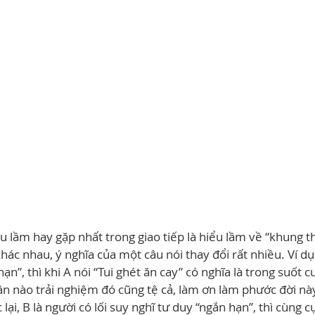
lầm hay gặp nhất trong giao tiếp là hiểu lầm về “khung thời
hác nhau, ý nghĩa của một câu nói thay đổi rất nhiều. Ví dụ
hạn”, thì khi A nói “Tui ghét ăn cay” có nghĩa là trong suốt c
lần nào trải nghiệm đó cũng tệ cả, làm ơn làm phước đời nà
ại, B là người có lối suy nghĩ tư duy “ngắn hạn”, thì cùng c