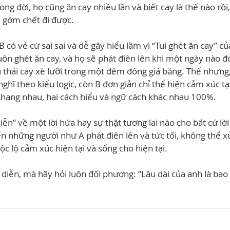
ong đời, họ cũng ăn cay nhiều lần và biết cay là thế nào rồi, 
e gớm chết đi được.
a B có vẻ cứ sai sai và dễ gây hiểu lầm vì “Tui ghét ăn cay” c
luôn ghét ăn cay, và họ sẽ phát điên lên khi một ngày nào đó
 thái cay xè lưỡi trong một đêm đông giá băng. Thế nhưng, 
ghĩ theo kiểu logic, còn B đơn giản chỉ thể hiện cảm xúc tạ
chang nhau, hai cách hiểu và ngữ cách khác nhau 100%.
ễn” về một lời hứa hay sự thật tương lai nào cho bất cứ lời
ến những người như A phát điên lên và tức tối, không thể x
ộc lộ cảm xúc hiện tại và sống cho hiện tại.
 diễn, mà hãy hỏi luôn đối phương: “Lâu dài của anh là bao 