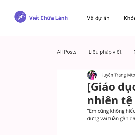
Viết Chữa Lành
Về dự án
Khó
All Posts
Liệu pháp viết
Huyền Trang Mto
[Giáo dụ
nhiên tệ 
“Em cũng không hiểu 
dưng vài tuần gần đâ