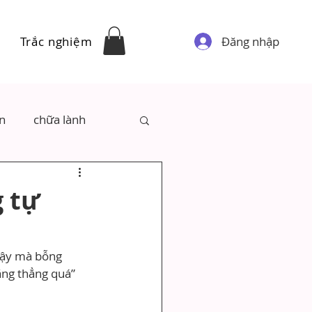
Đăng nhập
Trắc nghiệm
ân
chữa lành
g tự
Vậy mà bỗng 
ăng thẳng quá”