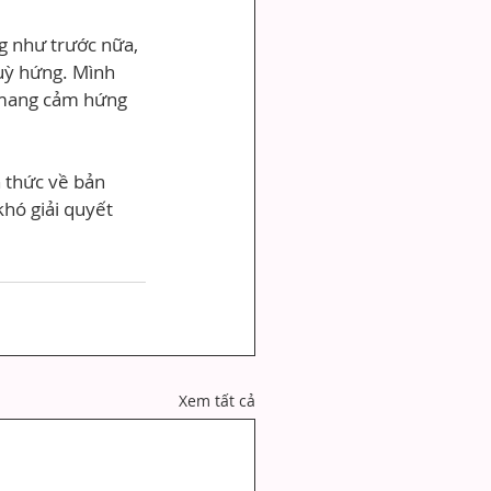
g như trước nữa, 
tuỳ hứng. Mình 
 mang cảm hứng 
n thức về bản 
hó giải quyết 
Xem tất cả