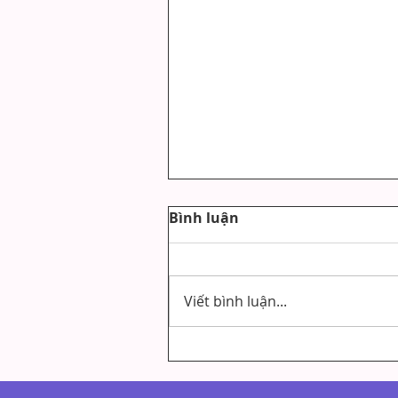
Bình luận
Viết bình luận...
VIẾT CHỮA LÀNH VÀ TRỊ
LIỆU TÂM LÝ: KHÁC NHAU