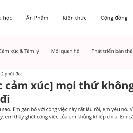
a học
Ấn Phẩm
Kiến thức
Cộng đồng
Cảm xúc & Tâm lý
Mối quan hệ
Phát triển bản th
2 phút đọc
c cảm xúc] mọi thứ khôn
đi
sao. Em gắn bó với công việc này rất lâu rồi, em yêu nó. 
y, em thấy ghét công việc của em khủng khiếp chị ạ. Em c