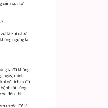
g cảm xúc tự 
o?
vời là khi nào?
 không ngừng là 
húng ta đã không 
g ngày, mình 
hi nó tích tụ đủ 
 bệnh tật cũng 
cho đến khi 
m trước. Có lẽ 