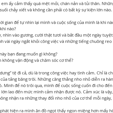
 là em ấy cảm thấy quá mệt mỏi, chán nản và tủi thân. Nhữn
uối chảy xiết và không cần phải có bất kỳ sự kiện lớn nào.
ời gian để tự nhìn lại mình và cuộc sống của mình là khi nà
 khi nào?
, nhìn vào gương, cười thật tươi và bắt đầu một ngày tuyệt 
h vài ngày ngắt khỏi công việc và những tiếng chuông reo
c này bạn đang muốn gì không?
ạn không vận động và chăm sóc cơ thể?
dưng” tệ đi cả, dù là trong công việc hay tình cảm. Chỉ là c
 của tảng băng trôi. Những căng thẳng nho nhỏ diễn ra hàn
 Mình để nó trôi qua, mình để cuộc sống cuốn đi cho đến k
ó lớn lao đến mức mình cảm nhận được nó. Cảm xúc là vậy,
ông nhận ra những thay đổi nho nhỏ của cơ thể mỗi ngày, 
 phát hiện ra mình ăn đồ ngọt thấy ngon miệng hơn mấy hô