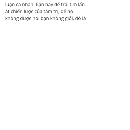
luận cá nhân. Bạn hãy để trái tim lấn 
át chiến lược của tâm trí, để nó 
không được nói bạn không giỏi, đó là 
nói dối.
Hãy để trái tim, tự nhận ra, bằng tất 
cả yêu thương, à hóa ra sau khi mình 
nói ra, mình có thể không giỏi cái 
này, nhưng mình giỏi cái kia, ô thế 
mình cũng giỏi mà, mình thật đáng 
yêu và mình tin là mình sẽ làm được. 
Chiến lược trái tim sẽ là chiến lược 
mạnh nhất của sự tự tin và thành 
thật.
Phát triển bản thân