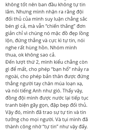
không tốt nên ban đầu không tự tin 
lắm. Nhưng mình nhận ra rằng đội 
đối thủ của mình suy luận chẳng sắc 
bén gì cả, mà vẫn “chiến thắng” đơn 
giản chỉ vì chúng nó mặc đồ đẹp lồng 
lộn, đứng thẳng và cực kì tự tin, nói 
nghe rất hùng hồn. Nhóm mình 
thua, ok không sao cả.
Đến lượt thứ 2, mình kiểu chẳng còn 
gì để mất, cho phép “bạn hổ” nhảy ra 
ngoài, cho phép bản thân được đứng 
thẳng người tay chân múa loạn xạ, 
và nói tiếng Anh như gió. Thấy vậy, 
đồng đội mình được nước lại tiếp tục 
tranh biện gãy gọn, đập bẹp đối thủ. 
Vậy đó, mình đã trao sự tự tin và tin 
tưởng cho mọi người. Và tụi mình đã 
thành công nhờ “tự tin” như vậy đấy.