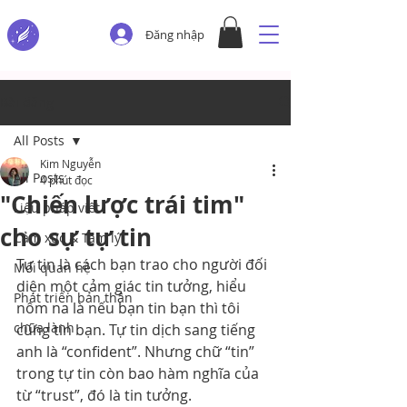
Đăng nhập
Bài đăng
All Posts
Kim Nguyễn
All Posts
4 phút đọc
"Chiến lược trái tim"
Liệu pháp viết
cho sự tự tin
Cảm xúc & Tâm lý
Tự tin là cách bạn trao cho người đối 
Mối quan hệ
diện một cảm giác tin tưởng, hiểu 
Phát triển bản thân
nôm na là nếu bạn tin bạn thì tôi 
chữa lành
cũng tin bạn. Tự tin dịch sang tiếng 
anh là “confident”. Nhưng chữ “tin” 
trong tự tin còn bao hàm nghĩa của 
từ “trust”, đó là tin tưởng.