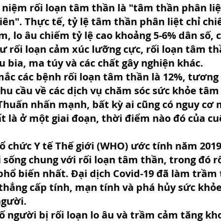
niệm rối loạn tâm thần là "tâm thần phân liệt
iên". Thực tế, tỷ lệ tâm thần phân liệt chỉ ch
, lo âu chiếm tỷ lệ cao khoảng 5-6% dân số, cò
ư rối loạn cảm xúc lưỡng cực, rối loạn tâm th
u bia, ma túy và các chất gây nghiện khác.
 mắc các bệnh rối loạn tâm thần là 12%, tươn
 nhu cầu về các dịch vụ chăm sóc sức khỏe tâm
Thuấn nhấn mạnh, bất kỳ ai cũng có nguy cơ m
t là ở một giai đoạn, thời điểm nào đó của cu
Tổ chức Y tế Thế giới (WHO) ước tính năm 2019
 sống chung với rối loạn tâm thần, trong đó rố
phổ biến nhất. Đại dịch Covid-19 đã làm trầm
 thẳng cấp tính, mạn tính và phá hủy sức khỏ
người.
ố người bị rối loạn lo âu và trầm cảm tăng kh