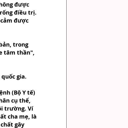
không được 
ống điều trị. 
m cảm được 
bản, trong 
e tâm thần", 
quốc gia. 
nh (Bộ Y tế) 
hân cụ thể, 
i trường. Ví 
t cha mẹ, là 
 chất gây 