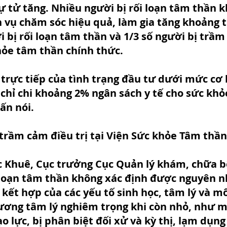
tự tử tăng. Nhiều người bị rối loạn tâm thần 
h vụ chăm sóc hiệu quả, làm gia tăng khoảng tr
i bị rối loạn tâm thần và 1/3 số người bị trầ
ỏe tâm thần chính thức.
 trực tiếp của tình trạng đầu tư dưới mức cơ 
 chỉ chi khoảng 2% ngân sách y tế cho sức khỏ
ấn nói.
rầm cảm điều trị tại Viện Sức khỏe Tâm thần 
Khuê, Cục trưởng Cục Quản lý khám, chữa bệ
i loạn tâm thần không xác định được nguyên n
kết hợp của các yếu tố sinh học, tâm lý và mô
ơng tâm lý nghiêm trọng khi còn nhỏ, như mấ
 lực, bị phân biệt đối xử và kỳ thị, lạm dụng