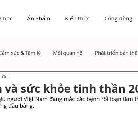
a học
Ấn Phẩm
Kiến thức
Cộng đồng
Cảm xúc & Tâm lý
Mối quan hệ
Phát triển bản th
t đọc
 và sức khỏe tinh thần 2
iệu người Việt Nam đang mắc các bệnh rối loạn tâm t
ứng đầu bảng.