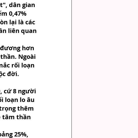
", dân gian 
iếm 0,47% 
n lại là các 
ần liên quan 
g đương hơn 
 thần. Ngoài 
ắc rối loạn 
ộc đời.
, cứ 8 người 
i loạn lo âu 
 trọng thêm 
e tâm thần 
oảng 25%, 