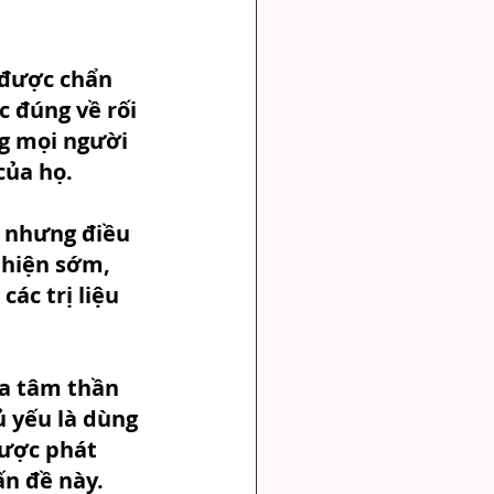
 được chẩn 
c đúng về rối 
ng mọi người 
của họ.
 nhưng điều 
hiện sớm, 
các trị liệu 
a tâm thần 
ủ yếu là dùng 
được phát 
ấn đề này.