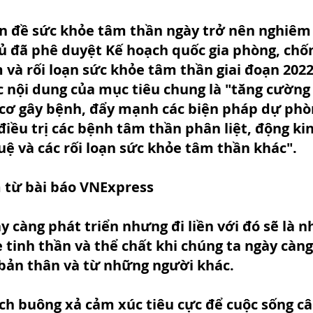
 đề sức khỏe tâm thần ngày trở nên nghiêm 
 đã phê duyệt Kế hoạch quốc gia phòng, chố
và rối loạn sức khỏe tâm thần giai đoạn 2022 
c nội dung của mục tiêu chung là "tăng cường
 cơ gây bệnh, đẩy mạnh các biện pháp dự phòn
điều trị các bệnh tâm thần phân liệt, động ki
tuệ và các rối loạn sức khỏe tâm thần khác".
 từ bài báo VNExpress
 càng phát triển nhưng đi liền với đó sẽ là n
 tinh thần và thể chất khi chúng ta ngày càng
 bản thân và từ những người khác.
ch buông xả cảm xúc tiêu cực để cuộc sống c