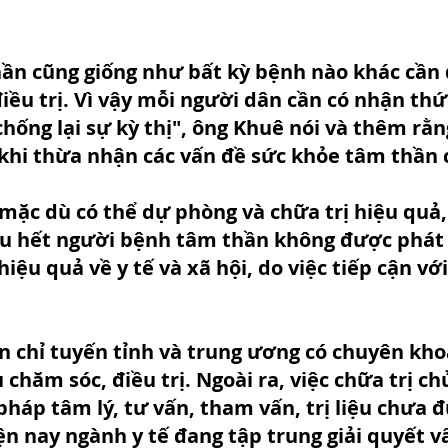
hần cũng giống như bất kỳ bệnh nào khác cần
iều trị. Vì vậy mỗi người dân cần có nhận thứ
chống lại sự kỳ thị", ông Khuê nói và thêm rằ
khi thừa nhận các vấn đề sức khỏe tâm thần 
mặc dù có thể dự phòng và chữa trị hiệu quả,
ầu hết người bệnh tâm thần không được phát 
hiệu quả về y tế và xã hội, do việc tiếp cận với 
n chỉ tuyến tỉnh và trung ương có chuyên kho
 chăm sóc, điều trị. Ngoài ra, việc chữa trị ch
pháp tâm lý, tư vấn, tham vấn, trị liệu chưa 
ện nay ngành y tế đang tập trung giải quyết v