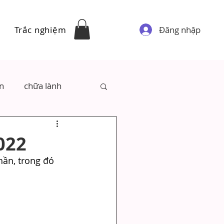
Đăng nhập
Trắc nghiệm
ân
chữa lành
022
hần, trong đó 