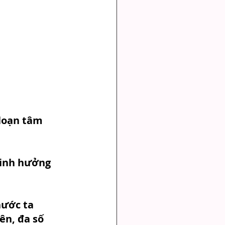
loạn tâm 
tinh hưởng 
nước ta 
ên, đa số 