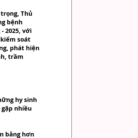
trọng, Thủ 
ng bệnh 
- 2025, với 
 kiểm soát 
g, phát hiện 
nh, trầm 
hững hy sinh 
 gặp nhiều 
ân bằng hơn 