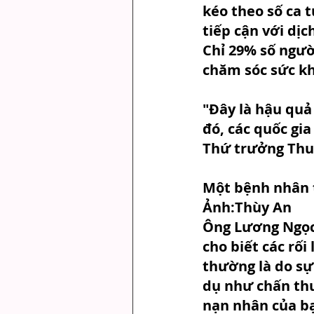
kéo theo số ca 
tiếp cận với dịc
Chỉ 29% số ngườ
chăm sóc sức kh
"Đây là hậu quả
đó, các quốc gia
Thứ trưởng Thu
Một bệnh nhân t
Ảnh:Thùy An
Ông Lương Ngọc 
cho biết các rố
thường là do sự 
dụ như chấn thư
nạn nhân của bạo