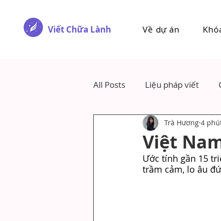
Viết Chữa Lành
Về dự án
Khó
All Posts
Liệu pháp viết
Trà Hương
4 phú
Việt Nam
Ước tính gần 15 tr
trầm cảm, lo âu đ