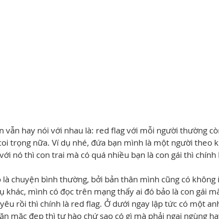
vẫn hay nói với nhau là: red flag với mỗi người thường cò
coi trọng nữa. Ví dụ nhé, đứa bạn mình là một người theo k
ới nó thì con trai mà có quá nhiều bạn là con gái thì chính l
 là chuyện bình thường, bởi bản thân mình cũng có không ít
ụ khác, mình có đọc trên mạng thấy ai đó bảo là con gái m
 yêu rồi thì chính là red flag. Ở dưới ngay lập tức có một
ăn mặc đẹp thì tự hào chứ sao có gì mà phải ngại ngùng hay