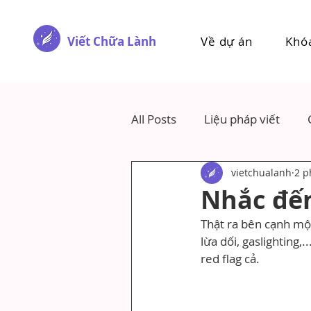
Viết Chữa Lành
Về dự án
Khó
All Posts
Liệu pháp viết
vietchualanh
2 p
Nhắc đến 
Thật ra bên cạnh một
lừa dối, gaslighting,
red flag cả.