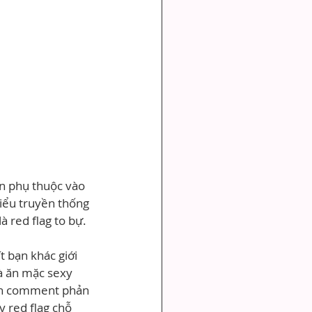
n phụ thuộc vào 
iểu truyền thống 
à red flag to bự. 
 bạn khác giới 
à ăn mặc sexy 
 anh comment phản 
 red flag chỗ 