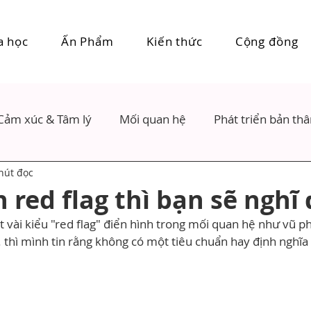
a học
Ấn Phẩm
Kiến thức
Cộng đồng
Cảm xúc & Tâm lý
Mối quan hệ
Phát triển bản th
hút đọc
red flag thì bạn sẽ nghĩ 
 vài kiểu "red flag" điển hình trong mối quan hệ như vũ ph
... thì mình tin rằng không có một tiêu chuẩn hay định nghĩ