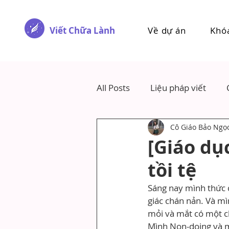
Viết Chữa Lành
Về dự án
Khó
All Posts
Liệu pháp viết
Cô Giáo Bảo Ngọ
[Giáo dụ
tồi tệ
Sáng nay mình thức d
giác chán nản. Và mì
mỏi và mắt có một ch
Mình Non-doing và m