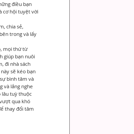
hững điều bạn 
cơ hội tuyệt vời 
, chia sẻ, 
ên trong và lấy 
, mọi thứ từ 
ch giúp bạn nuôi 
, đi nhà sách 
 này sẽ kéo bạn 
 sự bình tâm và 
g và lắng nghe 
 lâu tuỳ thuộc 
vượt qua khó 
ể thay đổi tâm 