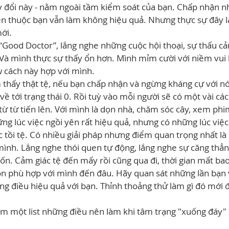
y đổi này - nằm ngoài tầm kiểm soát của bạn. Chấp nhận n
n thuộc bạn vẫn làm không hiệu quả. Nhưng thực sự đây là 
ới.
ood Doctor”, lắng nghe những cuộc hội thoại, sự thấu cảm
Và mình thực sự thấy ổn hơn. Mình mỉm cười với niềm vui b
w cách này hợp với mình.
thấy thật tệ, nếu bạn chấp nhận và ngừng kháng cự với nó
về tới trạng thái 0. Rồi tuỳ vào mỗi người sẽ có một vài cá
ừ từ tiến lên. Với mình là dọn nhà, chăm sóc cây, xem phim
ng lúc việc ngồi yên rất hiệu quả, nhưng có những lúc việc
 tồi tệ. Có nhiều giải pháp nhưng điểm quan trọng nhất là
ình. Lắng nghe thói quen tự động, lắng nghe sự căng thẳn
n. Cảm giác tệ đến mấy rồi cũng qua đi, thời gian mất bao
n phù hợp với mình đến đâu. Hãy quan sát những lần bạn 
g điều hiệu quả với bạn. Thỉnh thoảng thử làm gì đó mới đ
ắm một list những điều nên làm khi tâm trạng "xuống đáy"