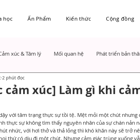
a học
Ấn Phẩm
Kiến thức
Cộng đồng
Cảm xúc & Tâm lý
Mối quan hệ
Phát triển bản th
c
2 phút đọc
c cảm xúc] Làm gì khi cả
ậy với tâm trạng thực sự tồi tệ. Mệt mỏi một chút nhưng 
nh thực sự không tìm thấy nguyên nhân của sự chán nản nà
út nhức, với hơi thở và thả lỏng thì khó khăn này sẽ trở n
ọi thứ có dịu đi một chút. Nhưng cảm giác trùng xuống vẫn