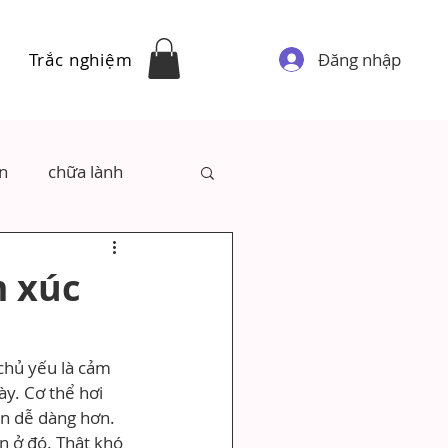
Đăng nhập
Trắc nghiệm
ân
chữa lành
m xúc
chủ yếu là cảm 
y. Cơ thể hơi 
ên dễ dàng hơn. 
 ở đó. Thật khó 