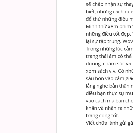
sẽ chấp nhận sự tha
biết, những cách que
để thử những điều m
Mình thử xem phim “G
những điều tốt đẹp. 
lại sự tập trung. Wo
Trong những lúc cảm 
trạng thái âm có thể 
dưỡng, chăm sóc và t
xem sách v.v. Có nhữ
sâu hơn vào cảm giác
lắng nghe bản thân m
điều bạn thực sự muố
vào cách mà bạn chọ
khăn và nhận ra nhữn
trạng cũng tốt.
Viết chữa lành gửi g