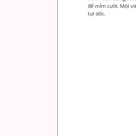
để mỉm cười. Một vi
tụt dốc.