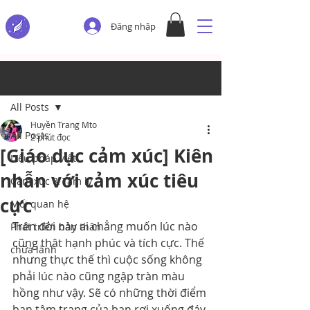
Đăng nhập
Bài đăng
All Posts
Huyền Trang Mto
All Posts
2 phút đọc
[Giáo dục cảm xúc] Kiên
Liệu pháp viết
nhẫn với cảm xúc tiêu
Cảm xúc & Tâm lý
cực
Mối quan hệ
Trên đời này ai chẳng muốn lúc nào 
Phát triển bản thân
cũng thật hạnh phúc và tích cực. Thế 
chữa lành
nhưng thực thế thì cuộc sống không 
phải lúc nào cũng ngập tràn màu 
hồng như vậy. Sẽ có những thời điểm 
bạn tâm trạng của bạn rơi xuống đáy 