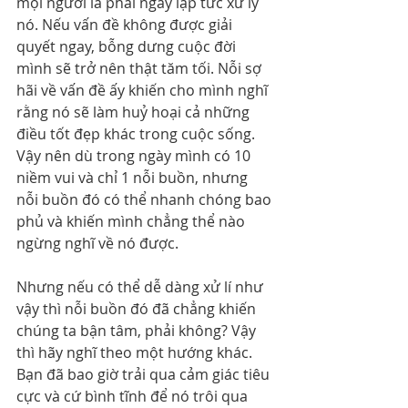
mọi người là phải ngay lập tức xử lý 
nó. Nếu vấn đề không được giải 
quyết ngay, bỗng dưng cuộc đời 
mình sẽ trở nên thật tăm tối. Nỗi sợ 
hãi về vấn đề ấy khiến cho mình nghĩ 
rằng nó sẽ làm huỷ hoại cả những 
điều tốt đẹp khác trong cuộc sống. 
Vậy nên dù trong ngày mình có 10 
niềm vui và chỉ 1 nỗi buồn, nhưng 
nỗi buồn đó có thể nhanh chóng bao 
phủ và khiến mình chẳng thể nào 
ngừng nghĩ về nó được.
Nhưng nếu có thể dễ dàng xử lí như 
vậy thì nỗi buồn đó đã chẳng khiến 
chúng ta bận tâm, phải không? Vậy 
thì hãy nghĩ theo một hướng khác. 
Bạn đã bao giờ trải qua cảm giác tiêu 
cực và cứ bình tĩnh để nó trôi qua 