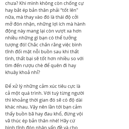
chưa? Khi mình không còn chống cự 
hay bắt ép bản thân phải “tốt lên" 
nữa, mà thay vào đó là thái độ cởi 
mở đón nhận, những lợi ích mà hành 
động này mang lại còn vượt xa hơn 
nhiều những gì bạn có thể tưởng 
tượng đó! Chắc chắn rằng việc bình 
tĩnh đối mặt nỗi buồn sau khi thất 
tình, thất bại sẽ tốt hơn nhiều so với 
tìm đến rượu chè để quên đi hay 
khuây khoả nhỉ?
Để xử lý những cảm xúc tiêu cực là 
cả một quá trình. Với tuỳ từng người 
thì khoảng thời gian đó sẽ có độ dài 
khác nhau. Vậy nên lần tới bạn cảm 
thấy buồn bã hay đau khổ, đừng vội 
vã thúc ép bản thân nhé! Hãy cứ 
bình tĩnh đón nhận vấn đề và cho 