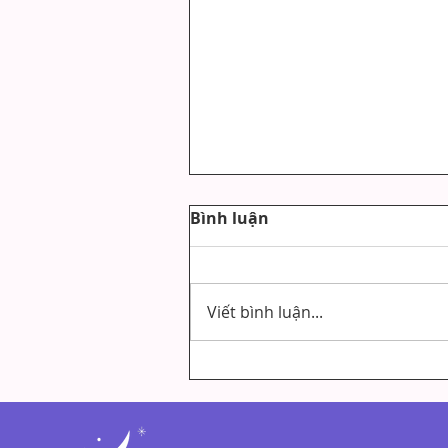
Bình luận
Viết bình luận...
VIẾT CHỮA LÀNH VÀ TRỊ
LIỆU TÂM LÝ: KHÁC NHAU
THẾ NÀO?