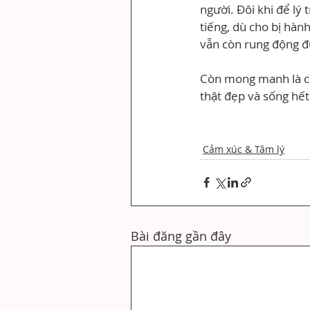
người. Đôi khi để lý
tiếng, dù cho bị hàn
vẫn còn rung động đư
Còn mong manh là còn
thật đẹp và sống hế
Cảm xúc & Tâm lý
Bài đăng gần đây