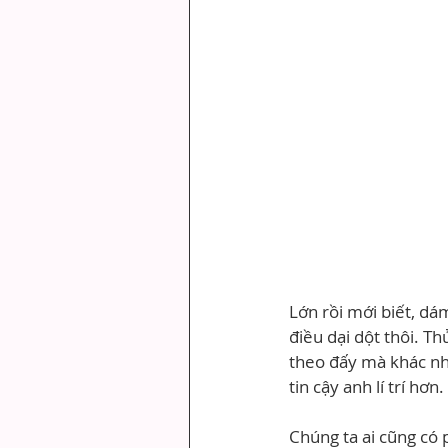
Lớn rồi mới biết, dá
điều dại dột thôi. Th
theo đấy mà khác nha
tin cậy anh lí trí hơ
Chúng ta ai cũng có p