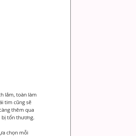
ch lắm, toàn làm 
ái tim cũng sẽ 
 càng thêm qua 
h bị tổn thương.
lựa chọn mỗi 