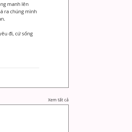
mong manh lên 
oá ra chúng mình 
ạn.
êu đi, cứ sống 
Xem tất cả