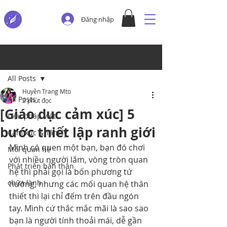
Đăng nhập
Bài đăng
All Posts
Huyền Trang Mto
All Posts
2 phút đọc
[Giáo dục cảm xúc] 5
Liệu pháp viết
bước thiết lập ranh giới
Cảm xúc & Tâm lý
Mình có quen một bạn, bạn đó chơi 
Mối quan hệ
với nhiều người lắm, vòng tròn quan 
Phát triển bản thân
hệ thì phải gọi là bốn phương tứ 
chữa lành
hướng, nhưng các mối quan hệ thân 
thiết thì lại chỉ đếm trên đầu ngón 
tay. Mình cứ thắc mắc mãi là sao sao 
bạn là người tính thoải mái, dễ gần 