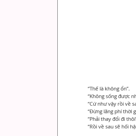
“Thế là không ổn”.
“Không sống được nh
“Cứ như vậy rồi về sa
“Đừng lãng phí thời gi
“Phải thay đổi đi thôi
“Rồi về sau sẽ hối hậ