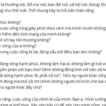
ta thường nói. Bố mẹ nói, báo đài nói, xã hội nói. Đúng! Kh
ng như thế mãi. Thế nhưng hãy tự hỏi bản thân rằng:
phúc không?
 cuộc sống từng giây phút theo cách mà mình muốn không
uy hiểm đến tính mạng của mình không?
hổ sở hay tổn thương không?
c sống của ai không?
i trong cuộc sống bị tác động xấu bởi điều bạn làm không?
đang sống hạnh phúc, không làm hại ai, không làm gì trái v
quyền phán xét bạn chứ? Mình không đồng tình với việc xã h
phải dừng hạnh phúc đi, phải nỗ lực”. Nếu ép người khác sốn
ch đúng mà khổ sở, thì chính những người chỉ trích chê bai 
cho người khác đấy chứ?
 rằng: cuộc sống của mình là của mình. Bạn ạ, mình sướng
hông ai khổ thay. Vậy nên hãy cứ để yên cho mình sống, và