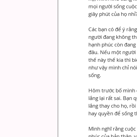
mọi người sống cuộc 
giây phút của họ nhỉ
Các bạn có để ý rằn
người đang không thự
hạnh phúc còn đang 
đâu. Nếu một người 
thế này thế kia thì 
như vậy mình chỉ nói
sống.
Hôm trước bố mình c
lắng lại rất sai. Bạn
lắng thay cho họ, rồ
hay quyền để sống t
Mình nghĩ rằng cuộc
phúc của bản thân, v