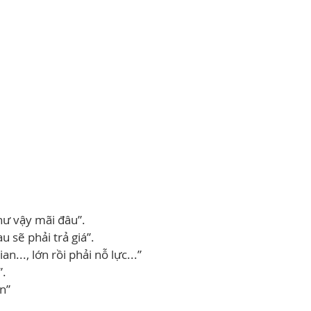
ư vậy mãi đâu”.
u sẽ phải trả giá”.
an..., lớn rồi phải nỗ lực...”
”.
n”