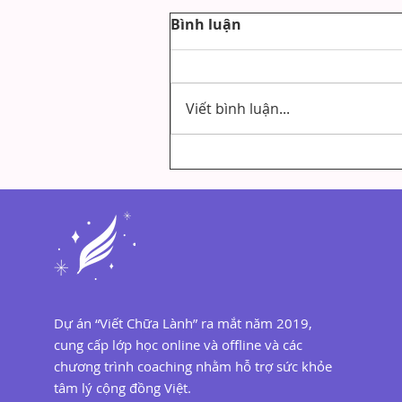
Bình luận
Viết bình luận...
Kỹ Năng Lắng Nghe Cảm
Xúc Người Khác Là Gì?
Cách Rèn Luyện Hiệu Quả
Dự án “Viết Chữa Lành” ra mắt năm 2019,
cung cấp lớp học online và offline và các
chương trình coaching nhằm hỗ trợ sức khỏe
tâm lý cộng đồng Việt.