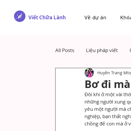
Viết Chữa Lành
Về dự án
Khó
All Posts
Liệu pháp viết
Huyền Trang Mto
Bơ đi mà
Đôi khi ở một vài th
những người xung qua
yêu một người mà chả
nghiệp, bạn thất ngh
chồng đẻ con mà ở vậ