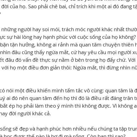
đời của họ. Sao phải chê bai, chỉ trích khi một ai đó đang
?
g những người hay soi mói, trách móc người khác nhất thườ
c sự hài lòng hay hạnh phúc với cuộc sống của họ không? 
bận tận hưởng, không ai rảnh mà quan tâm chuyện thiên h
nhìn đâu cũng thấy ngứa mắt, cứ hay yêu cầu mọi người x
biết đâu đó vấn đề thực sự nằm ở bên trong họ đấy chứ. Với
 với họ một điều đơn giản thôi: Ngứa mắt, thì đừng nhìn nữ
ó nói một điều khiến mình tấm tắc vô cùng: quan tâm là đ
 quý ai đó nên quan tâm đến họ thì đó là điều rất đáng trân 
i bắt ép họ phải làm theo ý mình thì không được. Vì không a
hay đời người khác cả.
 sống sẽ đẹp và hạnh phúc hơn nhiều nếu chúng ta tập tru
à học được thế nào là bơ đi mà sống. Còn bạn thì sao?