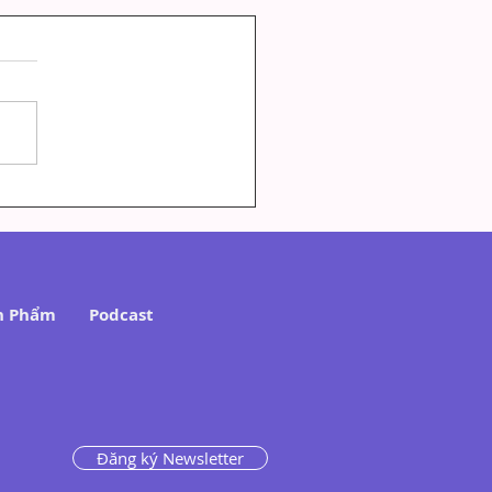
nout Là Gì? Khác Gì
 Stress Thông Thường
n Phẩm
Podcast
Đăng ký Newsletter