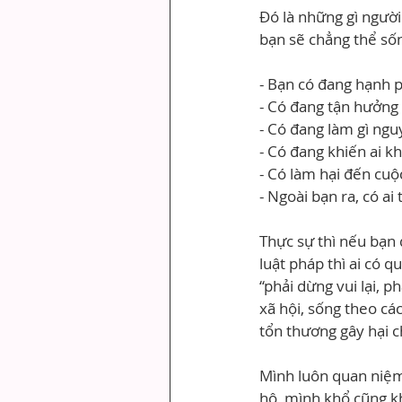
Đó là những gì người 
bạn sẽ chẳng thể số
- Bạn có đang hạnh 
- Có đang tận hưởng
- Có đang làm gì ng
- Có đang khiến ai k
- Có làm hại đến cuộ
- Ngoài bạn ra, có a
Thực sự thì nếu bạn 
luật pháp thì ai có 
“phải dừng vui lại, 
xã hội, sống theo cá
tổn thương gây hại 
Mình luôn quan niệm
hộ, mình khổ cũng k