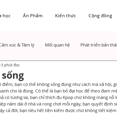
a học
Ấn Phẩm
Kiến thức
Cộng đồng
Cảm xúc & Tâm lý
Mối quan hệ
Phát triển bản th
3 phút đọc
 sống
ời điểm, bạn có thể không sống đúng như cách mà xã hội, gi
nh cho là đúng. Có thể là bạn bỏ đại học để theo đam mê 
 có tương lai, bạn chỉ thích đu Kpop chứ không màng nỗ l
iệp nằm dài ở nhà và rong chơi mỗi ngày, bạn quyết định s
y cả đời, bạn tiêu hết tiền kiếm được chứ không tiết kiệm