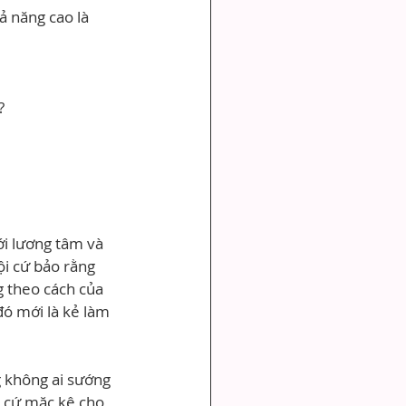
ả năng cao là 
?
ới lương tâm và 
ội cứ bảo rằng 
g theo cách của 
đó mới là kẻ làm 
 không ai sướng 
 cứ mặc kệ cho 