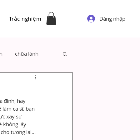
Đăng nhập
Trắc nghiệm
ân
chữa lành
a đình, hay 
làm ca sĩ, bạn 
ực xây sự 
ẽ không lấy 
 cho tương lai…