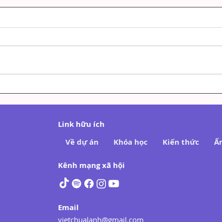
Cách Nói Chuyện Khi Cảm
Bur
Xúc "Bùng Lên" Mà Không
Với
Làm Tổn Thương Người
Link hữu ích
Khác
Về dự án
Khóa học
Kiến thức
Ấ
Kênh mạng xã hội
Email
vietchualanh@gmail.com