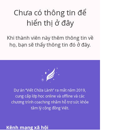
Chưa có thông tin để
hiển thị ở đây
Khi thành viên này thêm thông tin về
họ, bạn sẽ thấy thông tin đó ở đây.
Dự án “Viết Chữa Lành” ra mắt năm 2019,
cung cấp lớp học online và offline và các
chương trình coaching nhằm hỗ trợ sức khỏe
tâm lý cộng đồng Việt.
Kênh mạng xã hội