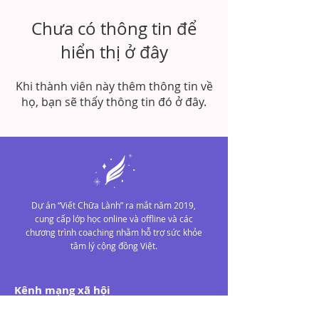
Chưa có thông tin để
hiển thị ở đây
Khi thành viên này thêm thông tin về
họ, bạn sẽ thấy thông tin đó ở đây.
Dự án “Viết Chữa Lành” ra mắt năm 2019,
cung cấp lớp học online và offline và các
chương trình coaching nhằm hỗ trợ sức khỏe
tâm lý cộng đồng Việt.
Kênh mạng xã hội