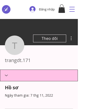
Đăng nhập
Thao tác khác
Theo dõi
trangdt.171
trangdt.171
Hồ sơ
Ngày tham gia: 7 thg 11, 2022