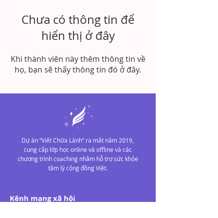
Chưa có thông tin để
hiển thị ở đây
Khi thành viên này thêm thông tin về
họ, bạn sẽ thấy thông tin đó ở đây.
Dự án “Viết Chữa Lành” ra mắt năm 2019,
cung cấp lớp học online và offline và các
chương trình coaching nhằm hỗ trợ sức khỏe
tâm lý cộng đồng Việt.
Kênh mạng xã hội