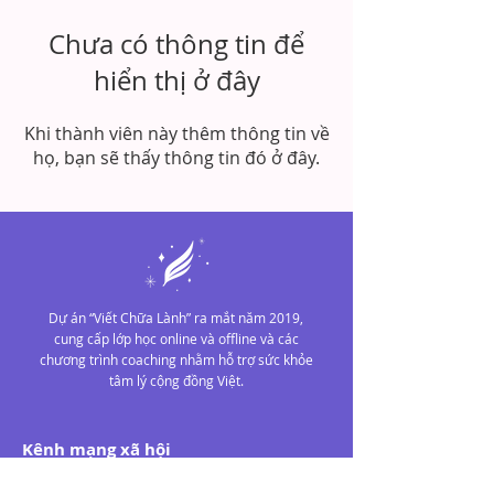
Chưa có thông tin để
hiển thị ở đây
Khi thành viên này thêm thông tin về
họ, bạn sẽ thấy thông tin đó ở đây.
Dự án “Viết Chữa Lành” ra mắt năm 2019,
cung cấp lớp học online và offline và các
chương trình coaching nhằm hỗ trợ sức khỏe
tâm lý cộng đồng Việt.
Kênh mạng xã hội