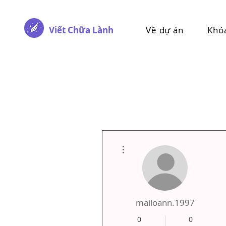
Viết Chữa Lành
Về dự án
Khó
Thao tác khác
mailoann.1997
0
0