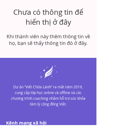
Chưa có thông tin để
hiển thị ở đây
Khi thành viên này thêm thông tin về
họ, bạn sẽ thấy thông tin đó ở đây.
Dự án “Viết Chữa Lành” ra mắt năm 2019,
cung cấp lớp học online và offline và các
chương trình coaching nhằm hỗ trợ sức khỏe
tâm lý cộng đồng Việt.
Kênh mạng xã hội