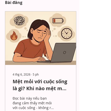
Bài đăng
4 thg 6, 2026
∙
5
ph
Mệt mỏi với cuộc sống
là gì? Khi nào mệt mỏi
trở thành dấu hiệu
Đọc bài này nếu bạn
cần chú ý
đang cảm thấy mệt mỏi
với cuộc sống - không rõ