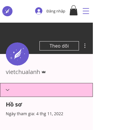
Đăng nhập
Thao tác khác
Theo dõi
Quản trị viên
vietchualanh
Hồ sơ
Ngày tham gia: 4 thg 11, 2022