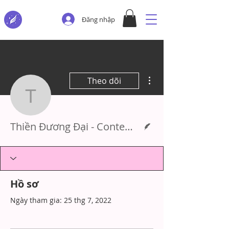
Đăng nhập
Thao tác khác
Theo dõi
Thiền Đương Đại - Cont
Người viết
Thiền Đương Đại - Contemporary Meditation Class
Hồ sơ
Ngày tham gia: 25 thg 7, 2022