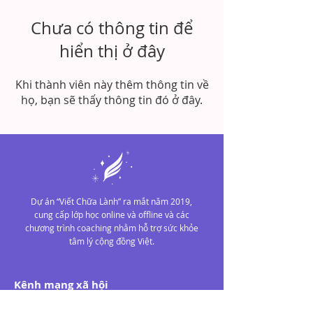
Chưa có thông tin để
hiển thị ở đây
Khi thành viên này thêm thông tin về
họ, bạn sẽ thấy thông tin đó ở đây.
Dự án “Viết Chữa Lành” ra mắt năm 2019,
cung cấp lớp học online và offline và các
chương trình coaching nhằm hỗ trợ sức khỏe
tâm lý cộng đồng Việt.
Kênh mạng xã hội