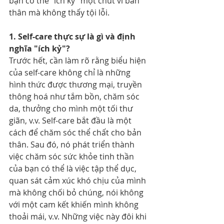
bạn có thể "ích kỷ" một chút vì bản 
thân mà không thấy tội lỗi.
1. Self-care thực sự là gì và định 
nghĩa "ích kỷ"?
Trước hết, cần làm rõ rằng biểu hiện 
của self-care không chỉ là những 
hình thức được thương mại, truyền 
thông hoá như tắm bồn, chăm sóc 
da, thưởng cho mình một tối thư 
giãn, v.v. Self-care bắt đầu là một 
cách để chăm sóc thể chất cho bản 
thân. Sau đó, nó phát triển thành 
việc chăm sóc sức khỏe tinh thần 
của bạn có thể là việc tập thể dục, 
quan sát cảm xúc khó chịu của mình 
mà không chối bỏ chúng, nói không 
với một cam kết khiến mình không 
thoải mái, v.v. Những việc này đôi khi 