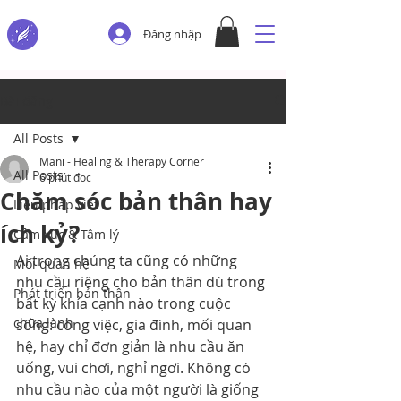
Đăng nhập
Bài đăng
All Posts
Mani - Healing & Therapy Corner
All Posts
6 phút đọc
Chăm sóc bản thân hay
Liệu pháp viết
ích kỷ?
Cảm xúc & Tâm lý
Ai trong chúng ta cũng có những 
Mối quan hệ
nhu cầu riêng cho bản thân dù trong 
Phát triển bản thân
bất kỳ khía cạnh nào trong cuộc 
chữa lành
sống: công việc, gia đình, mối quan 
hệ, hay chỉ đơn giản là nhu cầu ăn 
uống, vui chơi, nghỉ ngơi. Không có 
nhu cầu nào của một người là giống 