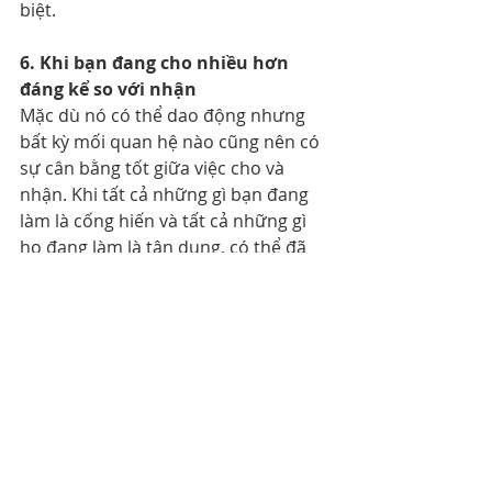
biệt.
6. Khi bạn đang cho nhiều hơn 
đáng kể so với nhận
Mặc dù nó có thể dao động nhưng 
bất kỳ mối quan hệ nào cũng nên có 
sự cân bằng tốt giữa việc cho và 
nhận. Khi tất cả những gì bạn đang 
làm là cống hiến và tất cả những gì 
họ đang làm là tận dụng, có thể đã 
đến lúc bạn phải làm điều gì đó.
Sự cân bằng giữa cho và nhận đặc 
biệt quan trọng khi sống với một ai 
đó. Bạn có thấy mình đang làm tất cả 
những việc lặt vặt và việc vặt khi bạn 
đi làm về trong khi họ trở về nhà và 
gác chân lên không? Điều quan trọng 
là phải có sự cân bằng để tránh cả 
hai đều bực bội và mệt mỏi.