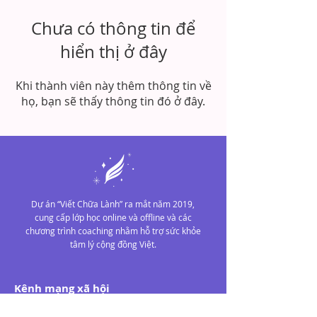
Chưa có thông tin để
hiển thị ở đây
Khi thành viên này thêm thông tin về
họ, bạn sẽ thấy thông tin đó ở đây.
Dự án “Viết Chữa Lành” ra mắt năm 2019,
cung cấp lớp học online và offline và các
chương trình coaching nhằm hỗ trợ sức khỏe
tâm lý cộng đồng Việt.
Kênh mạng xã hội