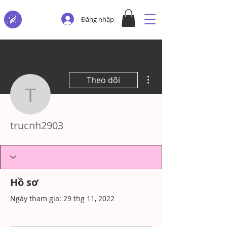
Đăng nhập
Thao tác khác
Theo dõi
trucnh2903
trucnh2903
Hồ sơ
Ngày tham gia: 29 thg 11, 2022