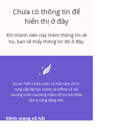
Chưa có thông tin để
hiển thị ở đây
Khi thành viên này thêm thông tin về
họ, bạn sẽ thấy thông tin đó ở đây.
Dự án “Viết Chữa Lành” ra mắt năm 2019,
cung cấp lớp học online và offline và các
chương trình coaching nhằm hỗ trợ sức khỏe
tâm lý cộng đồng Việt.
Kênh mạng xã hội