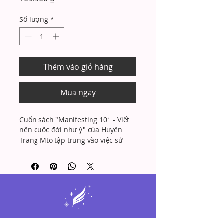
Số lượng
*
Thêm vào giỏ hàng
Mua ngay
Cuốn sách "Manifesting 101 - Viết 
nên cuộc đời như ý" của Huyền 
Trang Mto tập trung vào việc sử 
dụng sức mạnh của viết lách để 
kết nối với bản thân và vũ trụ, từ 
đó hiện thực hóa mong muốn. Nội 
dung xoay quanh liệu pháp viết 
như một công cụ để giải phóng 
cảm xúc, tìm kiếm sự chữa lành và 
phát triển sức khỏe tinh thần. 